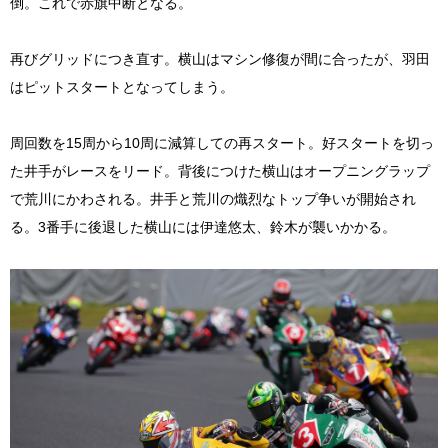
倒。これで赤旗中断となる。
再びグリッドにつき直す。横山はマシン修復が間に合ったが、羽田
はピットスタートとなってしまう。
周回数を15周から10周に減算しての再スタート。好スタートを切っ
た井手がレースをリード。背後につけた横山はオープニングラップ
で荒川にかわされる。井手と荒川の熾烈なトップ争いが開始され
る。3番手に後退した横山には伊達悠太、鈴木が襲いかかる。