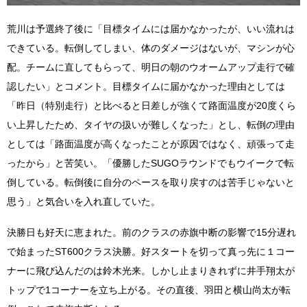
荒川は予選終了後に「目標タイムには届かなかったが、いい流れは
できている。転倒してしまい、体のダメージはないが、マシンが心
配。チームに直してもらって、明日の朝のウオームアップ走行で確
認したい」とコメント。目標タイムに届かなかった理由としては
「昨日（特別走行）と比べると日差しが強くて路面温度が20度くら
い上昇したため、タイヤの扱いが難しくなった」とし、転倒の理由
としては「路面温度が高くなったことが原因ではなく、頑張って走
ったから」と苦笑い。「優勝したSUGOラウンドでもウイークで転
倒している。転倒後に自分のペースを取り戻すのは苦手じゃないと
思う」と気合いを入れ直していた。
決勝日も好天に恵まれた。前のクラスの赤旗中断の影響で15分遅れ
で始まったST600クラス決勝。好スタートを切って真っ先に１コー
ナーに飛び込んだのは鈴木光来。しかし止まりきれずに井手翔太が
トップで1コーナーを立ち上がる。その直後、羽田と横山尚太が転