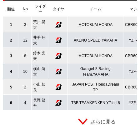
ライダ
順位
No
タイヤ
チーム
マシ
ー
荒川 晃
1
3
MOTOBUM HONDA
CBR60
大
井手 翔
2
12
AKENO SPEED YAMAHA
YZF-R
太
鈴木 光
3
8
MOTOBUM HONDA
CBR60
来
横山 尚
GarageL8 Racing
4
10
YZF-R
太
Team.YAMAHA
小山 知
JAPAN POST HondaDream
5
2
CBR60
良
TP
長尾 健
6
4
TBB TEAMKENKEN YTch L8
YZF-R
吾
さらに見る