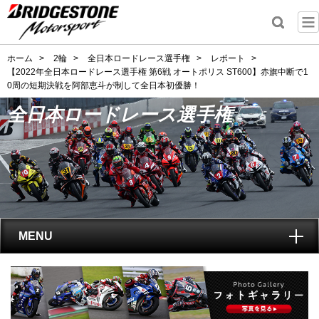
ホーム
>
2輪
>
全日本ロードレース選手権
>
レポート
>
【2022年全日本ロードレース選手権 第6戦 オートポリス ST600】赤旗中断で1
0周の短期決戦を阿部恵斗が制して全日本初優勝！
全日本ロードレース選手権
MENU
トップ
全日本ロードレース選手権
とは?