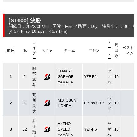
[ST600]
決勝
開催日：2022/08/28
天候：Fine
路面：Dry
決勝出走：36
完
(4.674
km
x 10laps = 46.74
km
)
ラ
メ
周
イ
ー
ベスト
順位
No
タイヤ
チーム
マシン
回
ダ
カ
イム
数
ー
ー
阿
Team 51
ヤ
部
1
5
GARAGE
YZF-R1
マ
10
恵
YAMAHA
ハ
斗
荒
ホ
川
MOTOBUM
2
3
CBR600RR
ン
10
晃
HONDA
ダ
大
井
AKENO
ヤ
手
3
12
SPEED
YZF-R6
マ
10
翔
YAMAHA
ハ