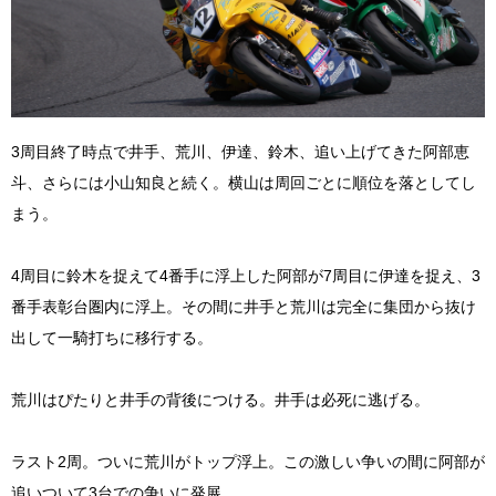
3周目終了時点で井手、荒川、伊達、鈴木、追い上げてきた阿部恵
斗、さらには小山知良と続く。横山は周回ごとに順位を落としてし
まう。
4周目に鈴木を捉えて4番手に浮上した阿部が7周目に伊達を捉え、3
番手表彰台圏内に浮上。その間に井手と荒川は完全に集団から抜け
出して一騎打ちに移行する。
荒川はぴたりと井手の背後につける。井手は必死に逃げる。
ラスト2周。ついに荒川がトップ浮上。この激しい争いの間に阿部が
追いついて3台での争いに発展。