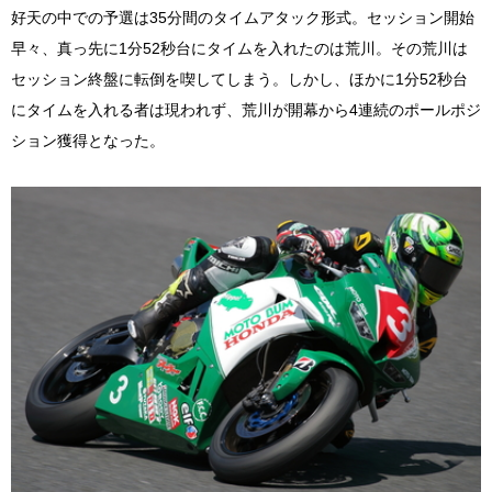
好天の中での予選は35分間のタイムアタック形式。セッション開始
早々、真っ先に1分52秒台にタイムを入れたのは荒川。その荒川は
セッション終盤に転倒を喫してしまう。しかし、ほかに1分52秒台
にタイムを入れる者は現われず、荒川が開幕から4連続のポールポジ
ション獲得となった。