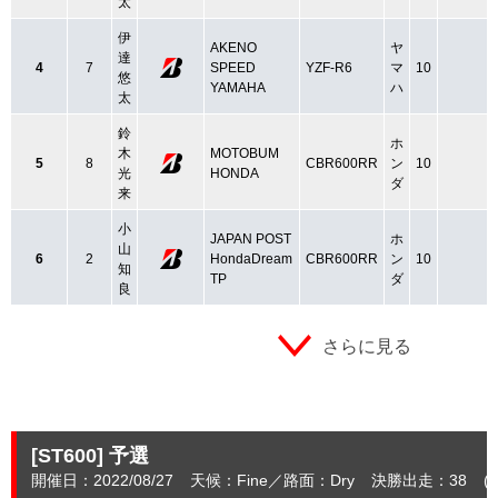
太
伊
AKENO
ヤ
達
4
7
SPEED
YZF-R6
マ
10
悠
YAMAHA
ハ
太
鈴
ホ
木
MOTOBUM
5
8
CBR600RR
ン
10
光
HONDA
ダ
来
小
JAPAN POST
ホ
山
6
2
HondaDream
CBR600RR
ン
10
知
TP
ダ
良
さらに見る
[ST600]
予選
開催日：2022/08/27
天候：Fine
路面：Dry
決勝出走：38
(