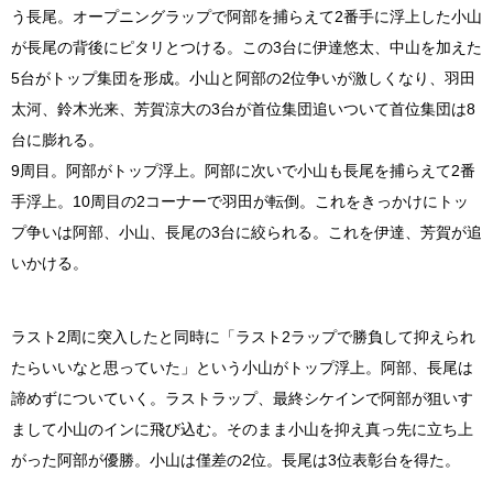
う長尾。オープニングラップで阿部を捕らえて2番手に浮上した小山
が長尾の背後にピタリとつける。この3台に伊達悠太、中山を加えた
5台がトップ集団を形成。小山と阿部の2位争いが激しくなり、羽田
太河、鈴木光来、芳賀涼大の3台が首位集団追いついて首位集団は8
台に膨れる。
9周目。阿部がトップ浮上。阿部に次いで小山も長尾を捕らえて2番
手浮上。10周目の2コーナーで羽田が転倒。これをきっかけにトッ
プ争いは阿部、小山、長尾の3台に絞られる。これを伊達、芳賀が追
いかける。
ラスト2周に突入したと同時に「ラスト2ラップで勝負して抑えられ
たらいいなと思っていた」という小山がトップ浮上。阿部、長尾は
諦めずについていく。ラストラップ、最終シケインで阿部が狙いす
まして小山のインに飛び込む。そのまま小山を抑え真っ先に立ち上
がった阿部が優勝。小山は僅差の2位。長尾は3位表彰台を得た。