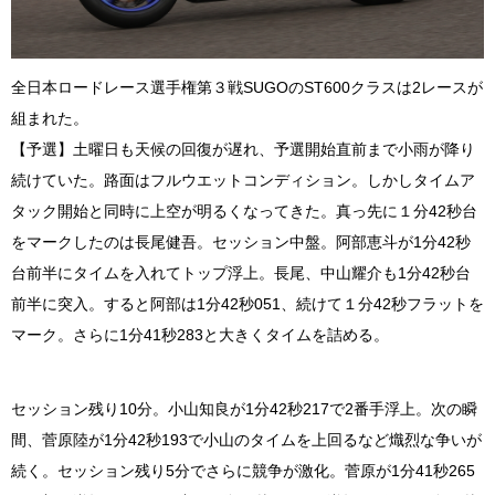
全日本ロードレース選手権第３戦SUGOのST600クラスは2レースが
組まれた。
【予選】土曜日も天候の回復が遅れ、予選開始直前まで小雨が降り
続けていた。路面はフルウエットコンディション。しかしタイムア
タック開始と同時に上空が明るくなってきた。真っ先に１分42秒台
をマークしたのは長尾健吾。セッション中盤。阿部恵斗が1分42秒
台前半にタイムを入れてトップ浮上。長尾、中山耀介も1分42秒台
前半に突入。すると阿部は1分42秒051、続けて１分42秒フラットを
マーク。さらに1分41秒283と大きくタイムを詰める。
セッション残り10分。小山知良が1分42秒217で2番手浮上。次の瞬
間、菅原陸が1分42秒193で小山のタイムを上回るなど熾烈な争いが
続く。セッション残り5分でさらに競争が激化。菅原が1分41秒265