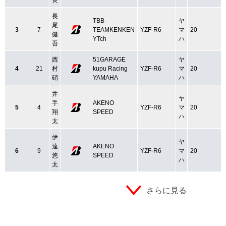
長
TBB
ヤ
尾
3
7
TEAMKENKEN
YZF-R6
マ
20
健
YTch
ハ
吾
西
51GARAGE
ヤ
4
21
村
kupu Racing
YZF-R6
マ
20
硝
YAMAHA
ハ
井
ヤ
手
AKENO
5
4
YZF-R6
マ
20
翔
SPEED
ハ
太
伊
ヤ
達
AKENO
6
9
YZF-R6
マ
20
悠
SPEED
ハ
太
さらに見る