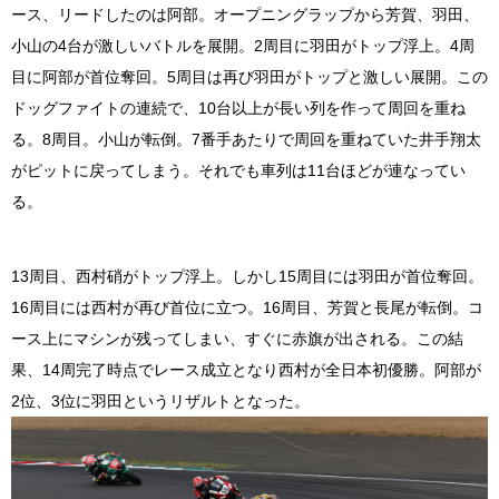
ース、リードしたのは阿部。オープニングラップから芳賀、羽田、
小山の4台が激しいバトルを展開。2周目に羽田がトップ浮上。4周
目に阿部が首位奪回。5周目は再び羽田がトップと激しい展開。この
ドッグファイトの連続で、10台以上が長い列を作って周回を重ね
る。8周目。小山が転倒。7番手あたりで周回を重ねていた井手翔太
がピットに戻ってしまう。それでも車列は11台ほどが連なってい
る。
13周目、西村硝がトップ浮上。しかし15周目には羽田が首位奪回。
16周目には西村が再び首位に立つ。16周目、芳賀と長尾が転倒。コ
ース上にマシンが残ってしまい、すぐに赤旗が出される。この結
果、14周完了時点でレース成立となり西村が全日本初優勝。阿部が
2位、3位に羽田というリザルトとなった。