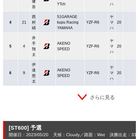
健
YTch
ハ
吾
西
51GARAGE
ヤ
4
21
村
kupu Racing
YZF-R6
マ
20
硝
YAMAHA
ハ
井
ヤ
手
AKENO
5
4
YZF-R6
マ
20
翔
SPEED
ハ
太
伊
ヤ
達
AKENO
6
9
YZF-R6
マ
20
悠
SPEED
ハ
太
さらに見る
[ST600]
予選
開催日：2023/05/20
天候：Cloudy
路面：Wet
決勝出走：33