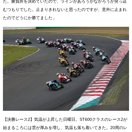
た。勝負所を決めていたので、ラインがあろうがなかろうが突っ込
むつもりでした。止まりきれないと思ったのですが、意外に止まれ
たのでどうにか勝てました」
【決勝レース2】気温が上昇した日曜日。ST600クラスのレース2が
始まるころには雲が厚みを増し、気温も落ち着いてきた。20周のレ