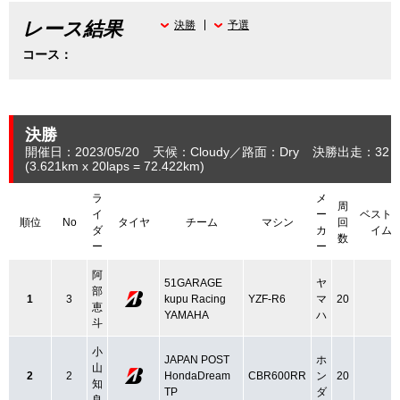
レース結果
決勝
予選
コース：
決勝
開催日：2023/05/20
天候：Cloudy
路面：Dry
決勝出走：32
(3.621
km
x 20laps = 72.422
km
)
ラ
メ
周
イ
ー
ベスト
順位
No
タイヤ
チーム
マシン
回
ダ
カ
イム
数
ー
ー
阿
51GARAGE
ヤ
部
1
3
kupu Racing
YZF-R6
マ
20
恵
YAMAHA
ハ
斗
小
JAPAN POST
ホ
山
2
2
HondaDream
CBR600RR
ン
20
知
TP
ダ
良