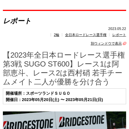
レポート
レポート
速報
2023.05.22
2輪
全日本ロードレース選手権
レポート
レース開催
スケジュール
別ウィンドウで表示
ポイント
ランキング
【2023年全日本ロードレース選手権
第3戦 SUGO ST600】レース1は阿
部恵斗、レース2は西村硝 若手チー
ムメイト二人が優勝を分け合う
開催場所：スポーツランドＳＵＧＯ
開催日：2023年05月20日(土) 〜 2023年05月21日(日)