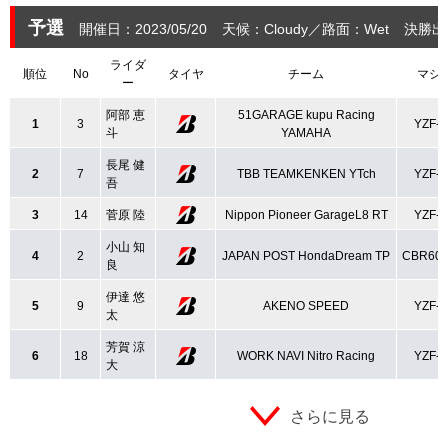
予選
開催日：2023/05/20
天候：Cloudy
路面：Wet
決勝出
ライダ
順位
No
タイヤ
チーム
マシ
ー
阿部 恵
51GARAGE kupu Racing
1
3
YZF-
斗
YAMAHA
長尾 健
2
7
TBB TEAMKENKEN YTch
YZF-
吾
3
14
菅原 陸
Nippon Pioneer GarageL8 RT
YZF-
小山 知
4
2
JAPAN POST HondaDream TP
CBR60
良
伊達 悠
5
9
AKENO SPEED
YZF-
太
芳賀 涼
6
18
WORK NAVI Nitro Racing
YZF-
大
さらに見る