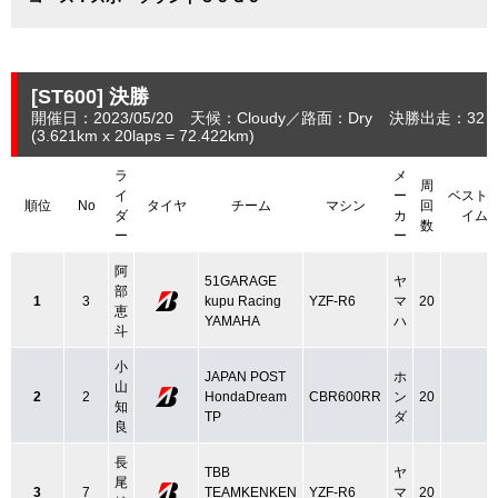
[ST600]
決勝
開催日：2023/05/20
天候：Cloudy
路面：Dry
決勝出走：32
(3.621
km
x 20laps = 72.422
km
)
ラ
メ
周
イ
ー
ベスト
順位
No
タイヤ
チーム
マシン
回
ダ
カ
イム
数
ー
ー
阿
51GARAGE
ヤ
部
1
3
kupu Racing
YZF-R6
マ
20
恵
YAMAHA
ハ
斗
小
JAPAN POST
ホ
山
2
2
HondaDream
CBR600RR
ン
20
知
TP
ダ
良
長
TBB
ヤ
尾
3
7
TEAMKENKEN
YZF-R6
マ
20