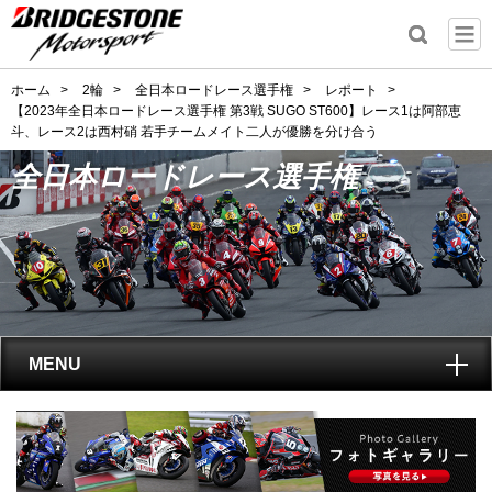
ホーム
>
2輪
>
全日本ロードレース選手権
>
レポート
>
【2023年全日本ロードレース選手権 第3戦 SUGO ST600】レース1は阿部恵
斗、レース2は西村硝 若手チームメイト二人が優勝を分け合う
全日本ロードレース選手権
MENU
トップ
全日本ロードレース選手権
とは?