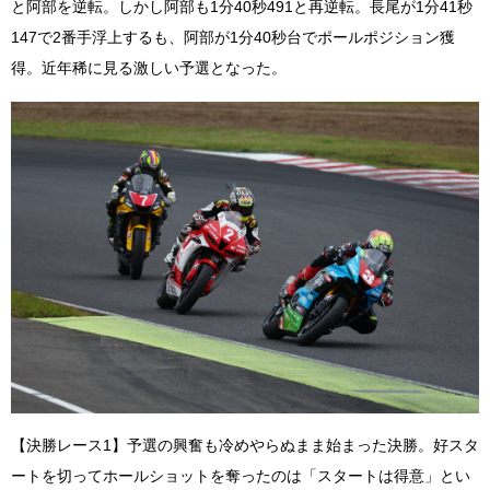
と阿部を逆転。しかし阿部も1分40秒491と再逆転。長尾が1分41秒
147で2番手浮上するも、阿部が1分40秒台でポールポジション獲
得。近年稀に見る激しい予選となった。
【決勝レース1】予選の興奮も冷めやらぬまま始まった決勝。好スタ
ートを切ってホールショットを奪ったのは「スタートは得意」とい