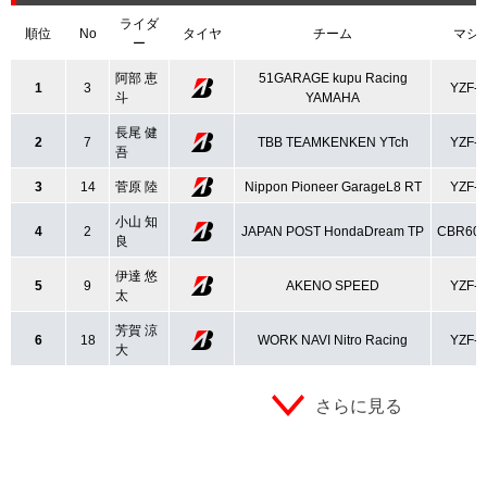
ライダ
順位
No
タイヤ
チーム
マシ
ー
阿部 恵
51GARAGE kupu Racing
1
3
YZF-
斗
YAMAHA
長尾 健
2
7
TBB TEAMKENKEN YTch
YZF-
吾
3
14
菅原 陸
Nippon Pioneer GarageL8 RT
YZF-
小山 知
4
2
JAPAN POST HondaDream TP
CBR60
良
伊達 悠
5
9
AKENO SPEED
YZF-
太
芳賀 涼
6
18
WORK NAVI Nitro Racing
YZF-
大
さらに見る