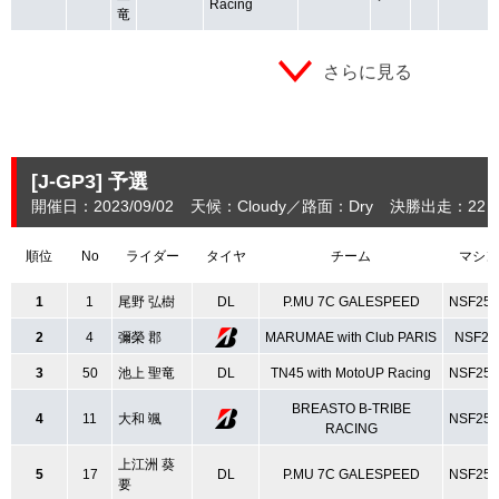
Racing
竜
さらに見る
[J-GP3]
予選
開催日：2023/09/02
天候：Cloudy
路面：Dry
決勝出走：22
順位
No
ライダー
タイヤ
チーム
マシン
1
1
尾野 弘樹
DL
P.MU 7C GALESPEED
NSF25
2
4
彌榮 郡
MARUMAE with Club PARIS
NSF25
3
50
池上 聖竜
DL
TN45 with MotoUP Racing
NSF25
BREASTO B-TRIBE
4
11
大和 颯
NSF25
RACING
上江洲 葵
5
17
DL
P.MU 7C GALESPEED
NSF25
要