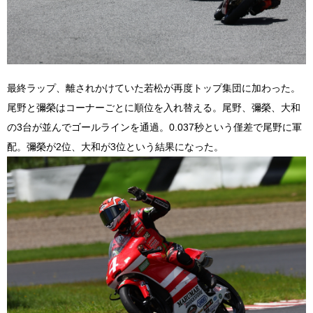
最終ラップ、離されかけていた若松が再度トップ集団に加わった。
尾野と彌榮はコーナーごとに順位を入れ替える。尾野、彌榮、大和
の3台が並んでゴールラインを通過。0.037秒という僅差で尾野に軍
配。彌榮が2位、大和が3位という結果になった。