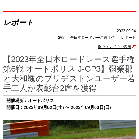
レポート
レポート
速報
2023.09.04
2輪
全日本ロードレース選手権
レポート
レース開催
スケジュール
別ウィンドウで表示
ポイント
ランキング
【2023年全日本ロードレース選手権
第6戦 オートポリス J-GP3】彌榮郡
と大和颯のブリヂストンユーザー若
手二人が表彰台2席を獲得
開催場所：オートポリス
開催日：2023年09月02日(土) 〜 2023年09月03日(日)