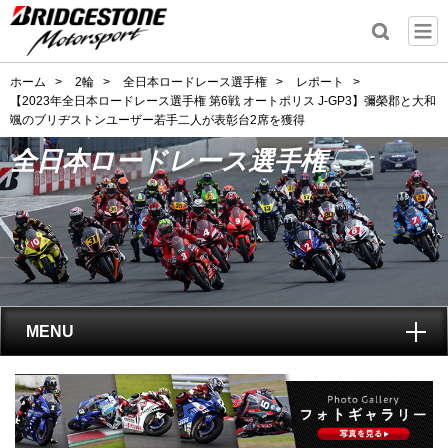
ホーム
>
2輪
>
全日本ロードレース選手権
>
レポート
>
【2023年全日本ロードレース選手権 第6戦 オートポリス J-GP3】彌榮郡と大和
颯のブリヂストンユーザー若手二人が表彰台2席を獲得
全日本ロードレース選手権
MENU
トップ
全日本ロードレース選手権
とは?