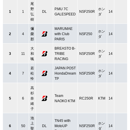
尾
野
P.MU 7C
ホン
1
1
DL
NSF250R
14
弘
GALESPEED
ダ
樹
彌
MARUMAE
ホン
2
4
榮
with Club
NSF250
14
ダ
郡
PARIS
大
BREASTO B-
ホン
3
11
和
TRIBE
NSF250R
14
ダ
颯
RACING
若
JAPAN POST
ホン
4
7
松
HondaDream
NSF250R
14
ダ
怜
TP
高
杉
Team
5
6
奈
RC250R
KTM
14
NAOKO KTM
緒
子
池
TN45 with
上
ホン
6
50
DL
MotoUP
NSF250R
14
聖
ダ