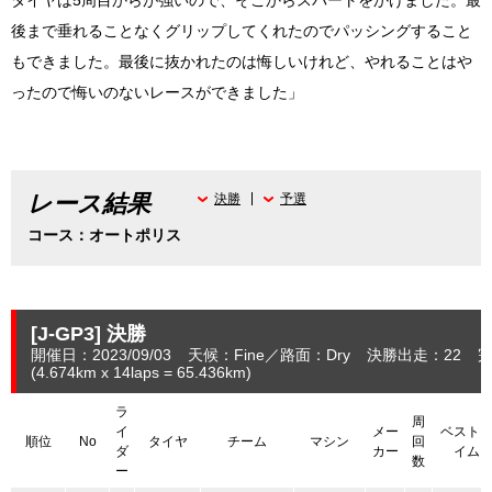
タイヤは5周目からが強いので、そこからスパートをかけました。最
後まで垂れることなくグリップしてくれたのでパッシングすること
もできました。最後に抜かれたのは悔しいけれど、やれることはや
ったので悔いのないレースができました」
レース結果
決勝
予選
コース：オートポリス
[J-GP3]
決勝
開催日：2023/09/03
天候：Fine
路面：Dry
決勝出走：22
完
(4.674
km
x 14laps = 65.436
km
)
ラ
周
イ
メー
ベスト
順位
No
タイヤ
チーム
マシン
回
ダ
カー
イム
数
ー