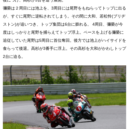
彌榮は２周目には池上を、3周目には尾野をもねらってトップに出る
が、すぐに尾野に逆転されてしまう。その間に大和、若松怜(ブリヂ
ストン)が追いつき、トップ集団は6台に膨れる。 4周目、彌榮が今
度はしっかりと尾野を捕らえてトップ浮上。ペースを上げる彌榮に
追従していた尾野は5周目に首位奪回。後方では池上がハイサイドを
食らって後退。高杉が3番手に浮上。その高杉を大和がかわしトップ
2台に迫る。