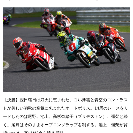
【決勝】翌日曜日は好天に恵まれた。白い薄雲と青空のコントラス
トが美しい初秋の空気に包まれたオートポリス。14周のレースをリ
ードしたのは尾野。池上、高杉奈緒子（ブリヂストン）、彌榮と続
く。尾野はそのままオープニングラップを制する。池上、彌榮が背
後につけ、高杉が3台を追う展開。