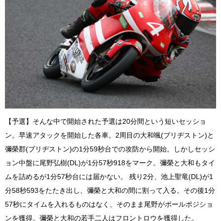
【予選】そんな中で開始された予選は20分間という短いセッショ
ン。早速アタックを開始した各車。2周目の大和颯(ブリヂストン)と
彌榮郡(ブリヂストン)の1分59秒台での攻防から開始。しかしセッシ
ョン中盤に尾野弘樹(DL)が1分57秒918をマーク。彌榮と大和もタイ
ムを詰めるが1分57秒台には届かない。 残り2分、池上聖竜(DL)が1
分58秒593をたたき出し、彌榮と大和の間に割って入る。その後1分
57秒にタイムを入れるものはなく、そのまま尾野がポールポジショ
ンを獲得。彌榮と大和の若手二人はフロントロウを獲得した。