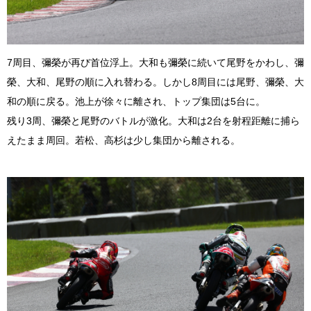
7周目、彌榮が再び首位浮上。大和も彌榮に続いて尾野をかわし、彌
榮、大和、尾野の順に入れ替わる。しかし8周目には尾野、彌榮、大
和の順に戻る。池上が徐々に離され、トップ集団は5台に。
残り3周、彌榮と尾野のバトルが激化。大和は2台を射程距離に捕ら
えたまま周回。若松、高杉は少し集団から離される。