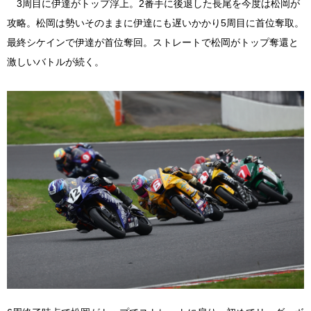
3周目に伊達がトップ浮上。2番手に後退した長尾を今度は松岡が
攻略。松岡は勢いそのままに伊達にも遅いかかり5周目に首位奪取。
最終シケインで伊達が首位奪回。ストレートで松岡がトップ奪還と
激しいバトルが続く。