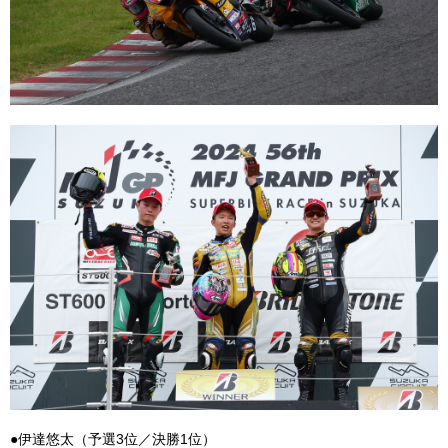
●伊達悠太（予選3位／決勝1位）