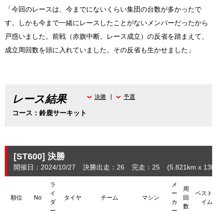
「今回のレースは、今までにないくらい集団の台数が多かったで
す。しかも今まで一緒にレースしたことがないメンバーだったから
戸惑いました。前戦（赤旗中断、レース成立）の反省を踏まえて、
成立周回数を頭に入れていました。その反省も生かせました」
レース結果
決勝
予選
コース：鈴鹿サーキット
[ST600]
決勝
開催日：2024/10/27
決勝出走：26
完走：25
(5.821
km
x 13la
ラ
メ
周
イ
ー
ベスト
順位
No
タイヤ
チーム
マシン
回
ダ
カ
イム
数
ー
ー