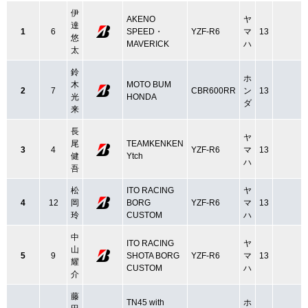
伊
AKENO
ヤ
達
1
6
SPEED・
YZF-R6
マ
13
悠
MAVERICK
ハ
太
鈴
ホ
木
MOTO BUM
2
7
CBR600RR
ン
13
光
HONDA
ダ
来
長
ヤ
尾
TEAMKENKEN
3
4
YZF-R6
マ
13
健
Ytch
ハ
吾
松
ITO RACING
ヤ
4
12
岡
BORG
YZF-R6
マ
13
玲
CUSTOM
ハ
中
ITO RACING
ヤ
山
5
9
SHOTA BORG
YZF-R6
マ
13
耀
CUSTOM
ハ
介
藤
TN45 with
ホ