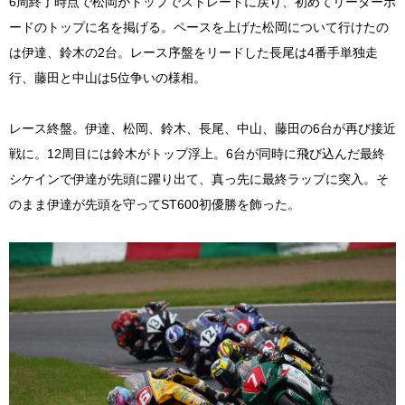
6周終了時点で松岡がトップでストレートに戻り、初めてリーダーボ
ードのトップに名を掲げる。ペースを上げた松岡について行けたの
は伊達、鈴木の2台。レース序盤をリードした長尾は4番手単独走
行、藤田と中山は5位争いの様相。
レース終盤。伊達、松岡、鈴木、長尾、中山、藤田の6台が再び接近
戦に。12周目には鈴木がトップ浮上。6台が同時に飛び込んだ最終
シケインで伊達が先頭に躍り出て、真っ先に最終ラップに突入。そ
のまま伊達が先頭を守ってST600初優勝を飾った。