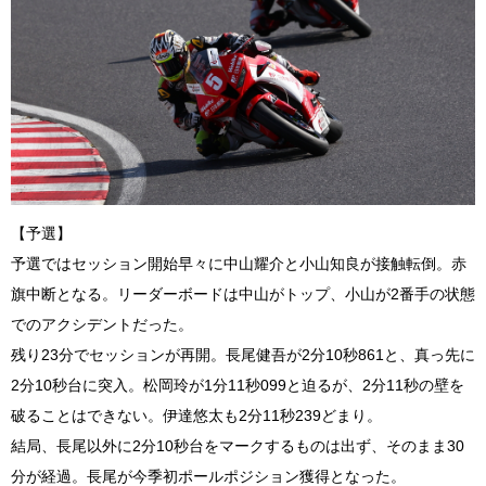
【予選】
予選ではセッション開始早々に中山耀介と小山知良が接触転倒。赤
旗中断となる。リーダーボードは中山がトップ、小山が2番手の状態
でのアクシデントだった。
残り23分でセッションが再開。長尾健吾が2分10秒861と、真っ先に
2分10秒台に突入。松岡玲が1分11秒099と迫るが、2分11秒の壁を
破ることはできない。伊達悠太も2分11秒239どまり。
結局、長尾以外に2分10秒台をマークするものは出ず、そのまま30
分が経過。長尾が今季初ポールポジション獲得となった。