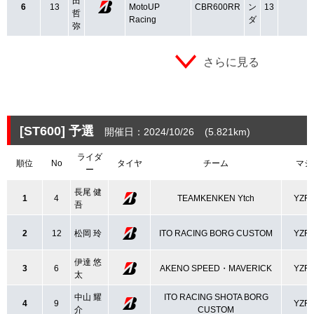
田
6
13
MotoUP
CBR600RR
ン
13
哲
Racing
ダ
弥
さらに見る
[ST600]
予選
開催日：2024/10/26
(5.821
km
)
ライダ
順位
No
タイヤ
チーム
マシ
ー
長尾 健
1
4
TEAMKENKEN Ytch
YZF-
吾
2
12
松岡 玲
ITO RACING BORG CUSTOM
YZF-
伊達 悠
3
6
AKENO SPEED・MAVERICK
YZF-
太
中山 耀
ITO RACING SHOTA BORG
4
9
YZF-
介
CUSTOM