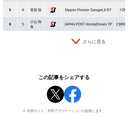
5
8
菅原 陸
Nippon Pioneer GarageL8 RT
YZF-
小山 知
6
5
JAPAN POST HondaDream TP
CBR60
良
さらに見る
この記事をシェアする
※ 外部サイト、外部アプリケーションが起動します。