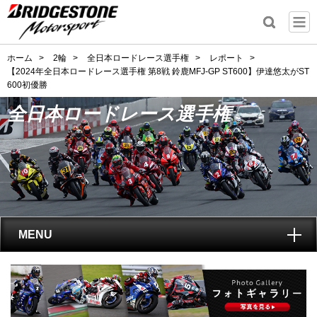
ホーム
>
2輪
>
全日本ロードレース選手権
>
レポート
>
【2024年全日本ロードレース選手権 第8戦 鈴鹿MFJ-GP ST600】伊達悠太がST
600初優勝
全日本ロードレース選手権
MENU
トップ
全日本ロードレース選手権
とは?