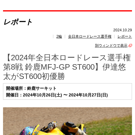
レポート
レポート
速報
2024.10.29
2輪
全日本ロードレース選手権
レポート
レース開催
スケジュール
別ウィンドウで表示
ポイント
ランキング
【2024年全日本ロードレース選手権
第8戦 鈴鹿MFJ-GP ST600】伊達悠
太がST600初優勝
開催場所：鈴鹿サーキット
開催日：2024年10月26日(土) 〜 2024年10月27日(日)