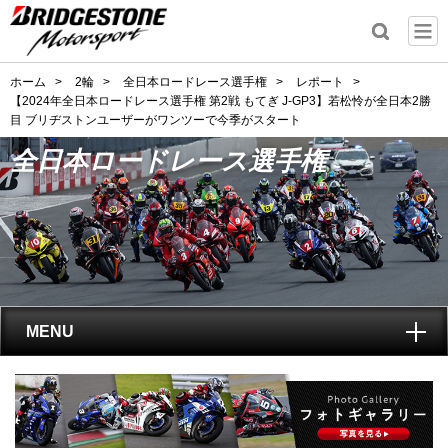
ホーム
>
2輪
>
全日本ロードレース選手権
>
レポート
>
【2024年全日本ロードレース選手権 第2戦 もてぎ J-GP3】若松怜が全日本2勝
目 ブリヂストンユーザーがワンツーで今季がスタート
全日本ロードレース選手権
MENU
トップ
全日本ロードレース選手権
とは?