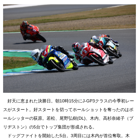
好天に恵まれた決勝日。朝10時15分にJ-GP3クラスの今季初レー
スがスタート。好スタートを切ってホールショットを奪ったのはポ
ールシッターの荻原。若松、尾野弘樹(DL)、木内、高杉奈緒子（ブ
リヂストン）の5台でトップ集団が形成される。
ドッグファイトを開始した5台。3周目には木内が首位奪取。木