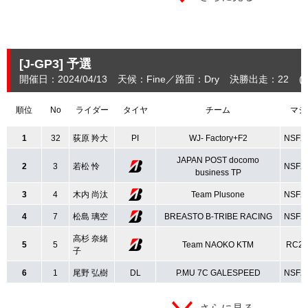
[J-GP3]
予選
開催日：2024/04/13
天候：Fine
路面：Dry
決勝出走：22
(
順位
No
ライダー
タイヤ
チーム
マシ
1
32
荻原 羚大
PI
WJ‐ Factory+F2
NSF2
JAPAN POST docomo
2
3
若松 怜
NSF2
business TP
3
4
木内 尚汰
Team Plusone
NSF2
4
7
松島 璃空
BREASTO B-TRIBE RACING
NSF2
高杉 奈緒
5
5
Team NAOKO KTM
RC25
子
6
1
尾野 弘樹
DL
P.MU 7C GALESPEED
NSF2