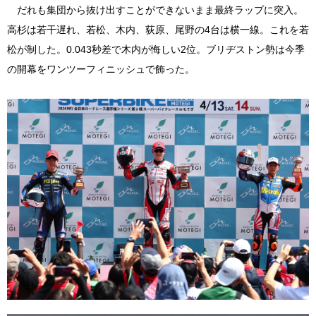
だれも集団から抜け出すことができないまま最終ラップに突入。
高杉は若干遅れ、若松、木内、荻原、尾野の4台は横一線。これを若
松が制した。0.043秒差で木内が悔しい2位。ブリヂストン勢は今季
の開幕をワンツーフィニッシュで飾った。