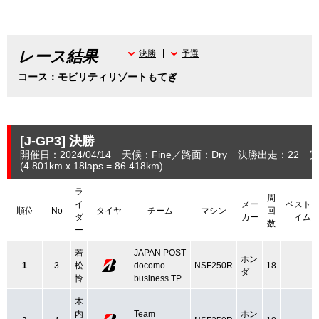
レース結果
決勝
予選
コース：モビリティリゾートもてぎ
[J-GP3]
決勝
開催日：2024/04/14
天候：Fine
路面：Dry
決勝出走：22
完
(4.801
km
x 18laps = 86.418
km
)
ラ
周
イ
メー
ベスト
順位
No
タイヤ
チーム
マシン
回
ダ
カー
イム
数
ー
若
JAPAN POST
ホン
1
3
松
docomo
NSF250R
18
ダ
怜
business TP
木
内
Team
ホン