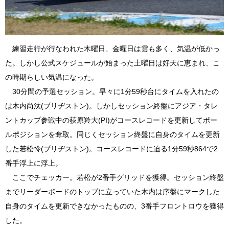
練習走行が行なわれた木曜日、金曜日は雲も多く、気温が低かっ
た。しかし公式スケジュールが始まった土曜日は好天に恵まれ、こ
の時期らしい気温になった。
30分間の予選セッション。早々に1分59秒台にタイムを入れたの
は木内尚汰(ブリヂストン)。しかしセッション終盤にアジア・タレ
ントカップ参戦中の荻原羚大(PI)がコースレコードを更新してポー
ルポジションを奪取。同じくセッション終盤に自身のタイムを更新
した若松怜(ブリヂストン)。コースレコードに迫る1分59秒864で2
番手浮上に浮上。
ここでチェッカー。若松が2番手グリッドを獲得。セッション終盤
までリーダーボードのトップに立っていた木内は序盤にマークした
自身のタイムを更新できなかったものの、3番手フロントロウを獲得
した。