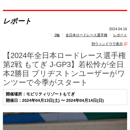
レポート
レポート
速報
2024.04.16
2輪
全日本ロードレース選手権
レポート
レース開催
スケジュール
別ウィンドウで表示
ポイント
ランキング
【2024年全日本ロードレース選手権
第2戦 もてぎ J-GP3】若松怜が全日
本2勝目 ブリヂストンユーザーがワ
ンツーで今季がスタート
開催場所：モビリティリゾートもてぎ
開催日：2024年04月13日(土) 〜 2024年04月14日(日)