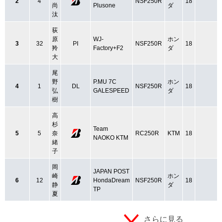
2
4
NSF250R
18
尚
Plusone
ダ
汰
荻
原
WJ‐
ホン
3
32
PI
NSF250R
18
羚
Factory+F2
ダ
大
尾
野
P.MU 7C
ホン
4
1
DL
NSF250R
18
弘
GALESPEED
ダ
樹
高
杉
Team
5
5
奈
RC250R
KTM
18
NAOKO KTM
緒
子
岡
JAPAN POST
崎
ホン
6
12
HondaDream
NSF250R
18
静
ダ
TP
夏
さらに見る