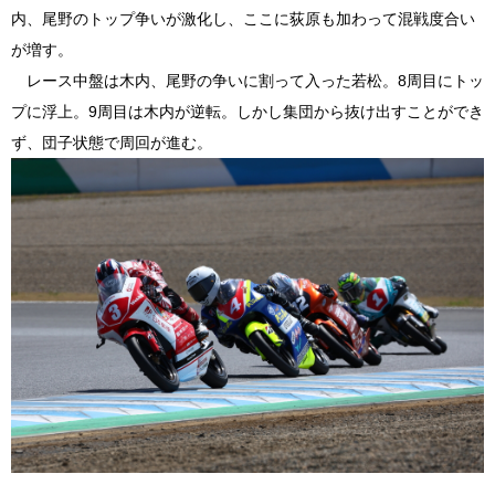
内、尾野のトップ争いが激化し、ここに荻原も加わって混戦度合い
が増す。
レース中盤は木内、尾野の争いに割って入った若松。8周目にトッ
プに浮上。9周目は木内が逆転。しかし集団から抜け出すことができ
ず、団子状態で周回が進む。