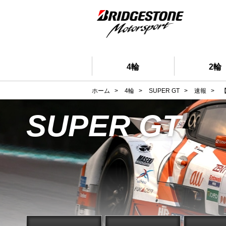
4輪
2輪
ホーム
>
4輪
>
SUPER GT
>
速報
>
【
SUPER GT