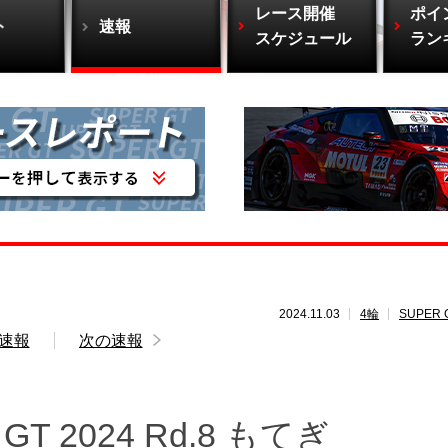
レース開催
ポイ
ト
速報
スケジュール
ラン
2024.11.03
4輪
SUPER 
速報
次の速報
 2024 Rd.8 もてぎ