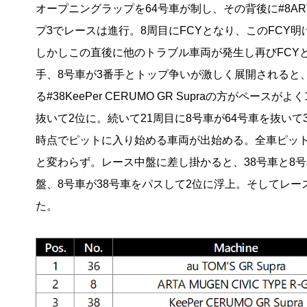
オープニングラップを64号車が制し、その背後に#8ARTA MUGE
プ3でレースは進行。8周目にFCYとなり、このFCY
しかしこの直後に他のトラブル車両が発生し再びFCYと
手、8号車が3番手とトップ争いが激しく展開されると、
る#38KeePer CERUMO GR Supraの方がペ
抜いて2位に。続いて21周目に8号車が64号車を抜いて
時点でピットに入り始める車両が出始める。全車ピットを
と変わらず。レース中盤に差し掛かると、38号車と8
盤、8号車が38号車をパスして2位に浮上。そしてレー
た。