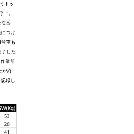
というトッ
浮上。
が2番
後につけ
64号車も
完了した
ト作業前
たが終
を記録し