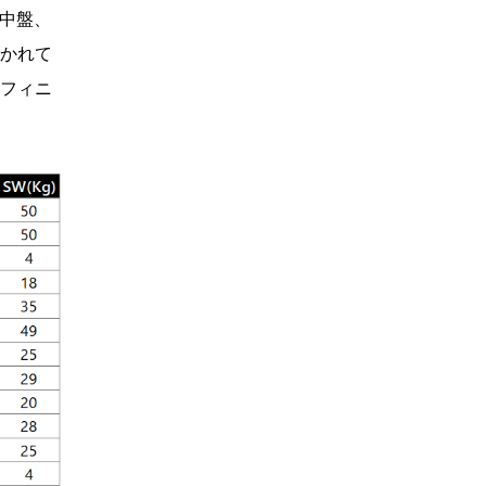
ス中盤、
抜かれて
位フィニ