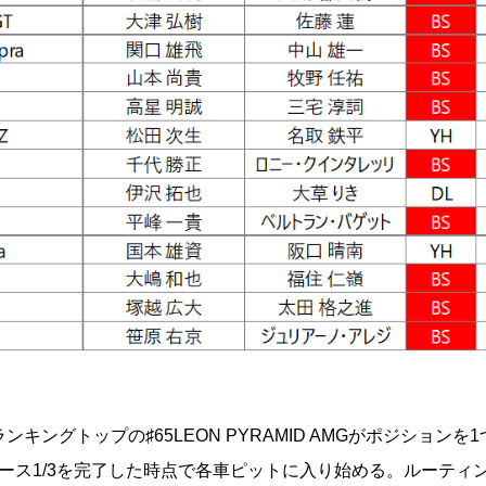
たランキングトップの♯65LEON PYRAMID AMGがポジションを
レース1/3を完了した時点で各車ピットに入り始める。ルーティ