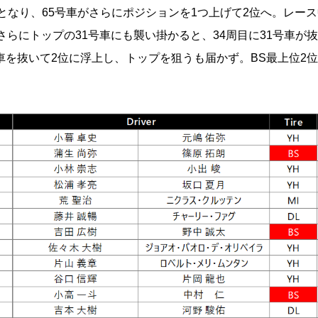
車となり、65号車がさらにポジションを1つ上げて2位へ。レー
さらにトップの31号車にも襲い掛かると、34周目に31号車が
車を抜いて2位に浮上し、トップを狙うも届かず。BS最上位2