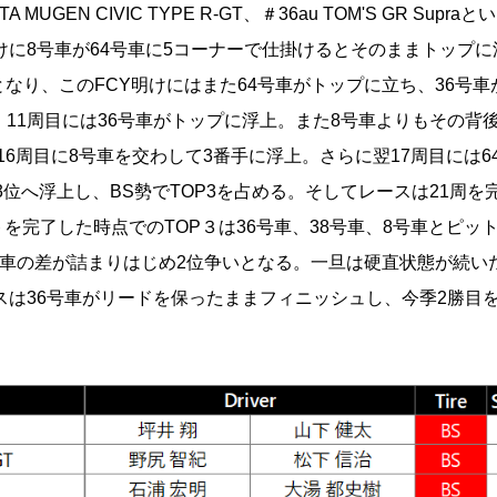
N CIVIC TYPE R-GT、＃36au TOM'S GR Supra
明けに8号車が64号車に5コーナーで仕掛けるとそのままトップに
なり、このFCY明けにはまた64号車がトップに立ち、36号車
11周目には36号車がトップに浮上。また8号車よりもその背
ースがよく16周目に8号車を交わして3番手に浮上。さらに翌17周目には
3位へ浮上し、BS勢でTOP3を占める。そしてレースは21周を
完了した時点でのTOP３は36号車、38号車、8号車とピッ
号車の差が詰まりはじめ2位争いとなる。一旦は硬直状態が続い
スは36号車がリードを保ったままフィニッシュし、今季2勝目