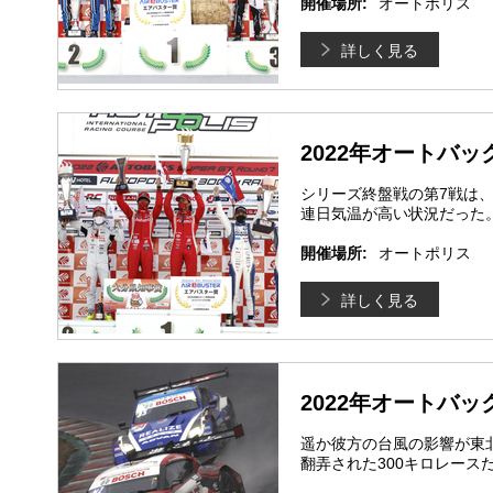
開催場所:
オートポリス
詳しく見る
2022年オートバック
シリーズ終盤戦の第7戦は
連日気温が高い状況だった。
開催場所:
オートポリス
詳しく見る
2022年オートバックス
遥か彼方の台風の影響が東
翻弄された300キロレース