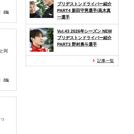
ブリヂストンドライバー紹介
PART4 新田守男選手/高木真
4輪
一選手
Vol.43 2026年シーズン NEW
ブリヂストンドライバー紹介
PART3 野村勇斗選手
戦と同
記事一覧
4輪
光っ