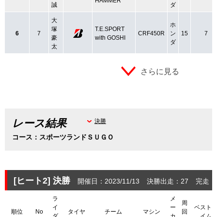
HAMMER
誠
ダ
大
ホ
塚
T.E.SPORT
6
7
CRF450R
ン
15
7
豪
with GOSHI
ダ
太
さらに見る
レース結果
決勝
コース：スポーツランドＳＵＧＯ
[ヒート2]
決勝
開催日：2023/11/13
決勝出走：27
完走：
ラ
メ
周
イ
ー
ベスト
順位
No
タイヤ
チーム
マシン
回
ダ
カ
イム