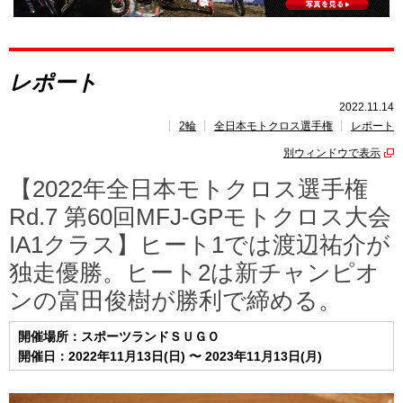
全日本モトクロス選手権
とは?
レポート
レポート
速報
2022.11.14
2輪
全日本モトクロス選手権
レポート
レース開催
スケジュール
別ウィンドウで表示
ポイント
ランキング
【2022年全日本モトクロス選手権
Rd.7 第60回MFJ-GPモトクロス大会
IA1クラス】ヒート1では渡辺祐介が
独走優勝。ヒート2は新チャンピオ
ンの富田俊樹が勝利で締める。
開催場所：スポーツランドＳＵＧＯ
開催日：2022年11月13日(日) 〜 2023年11月13日(月)