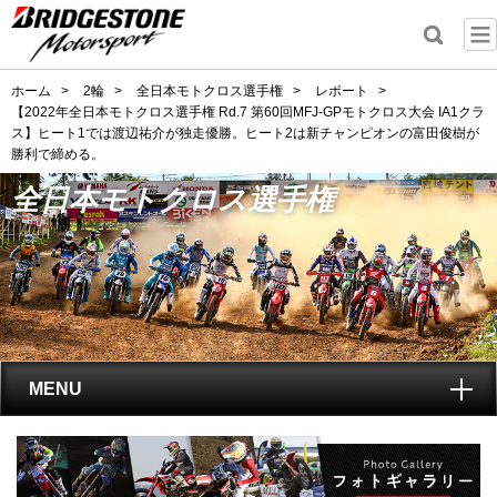
ホーム
>
2輪
>
全日本モトクロス選手権
>
レポート
>
【2022年全日本モトクロス選手権 Rd.7 第60回MFJ-GPモトクロス大会 IA1クラ
ス】ヒート1では渡辺祐介が独走優勝。ヒート2は新チャンピオンの富田俊樹が
勝利で締める。
全日本モトクロス選手権
MENU
トップ