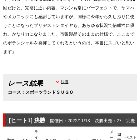
回だけと、完璧に近い内容。マシンも常にパーフェクトで、ヤマハ
やメカニックにも感謝していますが、同様に今年から久しぶりに使
うことになったブリヂストンタイヤも、あらゆる状況で信頼性に優
れ、かなり力になりました。市販製品そのままの仕様で、ここまで
のポテンシャルを発揮してくれるというのは、本当にスゴいと思い
ます」
レース結果
決勝
コース：スポーツランドＳＵＧＯ
[ヒート1]
決勝
開催日：2022/11/13
決勝出走：27
完走：
ラ
メ
周
イ
ー
ベスト