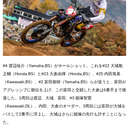
#4 渡辺祐介（Yamaha,BS）がホールショット。これを#22 大城魁
之輔（Honda,BS）と#23 大倉由揮（Honda,BS）、#25 内田篤基
（Kawasaki,BS）、#2 富田俊樹（Yamaha,BS）らが追うと、富田が
アグレッシブに順位を上げ、この富田と交錯した大倉は6番手まで後
退した。1周目は渡辺、大城、富田、#3 能塚智寛
（Kawasaki,DL）、内田、大倉のオーダー。3周目には富田が大城を
パスして2番手に浮上し、大城はさらに能塚の先行も許すことになっ
た。