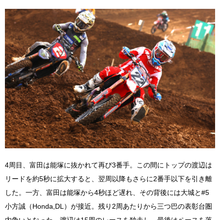
4周目、富田は能塚に抜かれて再び3番手。この間にトップの渡辺は
リードを約5秒に拡大すると、翌周以降もさらに2番手以下を引き離
した。一方、富田は能塚から4秒ほど遅れ、その背後には大城と#5
小方誠（Honda,DL）が接近。残り2周あたりから三つ巴の表彰台圏