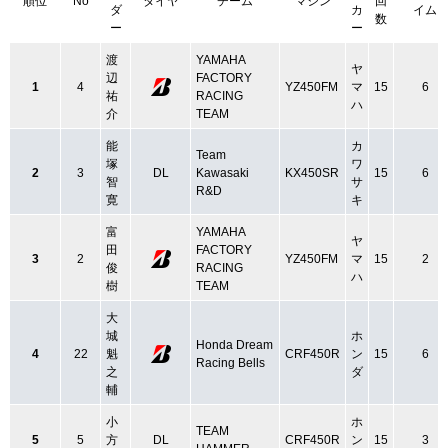
順位
No
タイヤ
チーム
マシン
回
ダ
カ
イム
数
ー
ー
渡
YAMAHA
ヤ
辺
FACTORY
1
4
YZ450FM
マ
15
6
祐
RACING
ハ
介
TEAM
能
カ
Team
塚
ワ
2
3
DL
Kawasaki
KX450SR
15
6
智
サ
R&D
寛
キ
富
YAMAHA
ヤ
田
FACTORY
3
2
YZ450FM
マ
15
2
俊
RACING
ハ
樹
TEAM
大
城
ホ
Honda Dream
4
22
魁
CRF450R
ン
15
6
Racing Bells
之
ダ
輔
小
ホ
TEAM
5
5
方
DL
CRF450R
ン
15
3