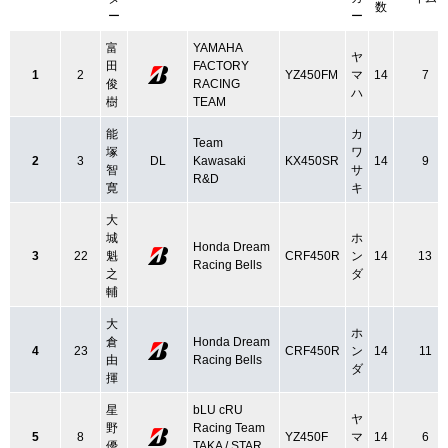
数
ー
ー
富
YAMAHA
ヤ
田
FACTORY
1
2
YZ450FM
マ
14
7
俊
RACING
ハ
樹
TEAM
能
カ
Team
塚
ワ
2
3
DL
Kawasaki
KX450SR
14
9
智
サ
R&D
寛
キ
大
城
ホ
Honda Dream
3
22
魁
CRF450R
ン
14
13
Racing Bells
之
ダ
輔
大
ホ
倉
Honda Dream
4
23
CRF450R
ン
14
11
由
Racing Bells
ダ
揮
星
bLU cRU
ヤ
野
Racing Team
5
8
YZ450F
マ
14
6
優
TAKA / STAR