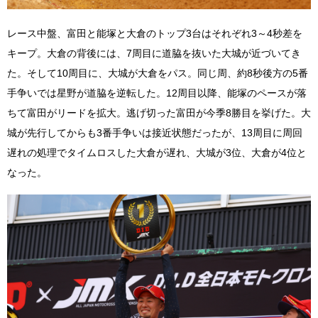
レース中盤、富田と能塚と大倉のトップ3台はそれぞれ3～4秒差を
キープ。大倉の背後には、7周目に道脇を抜いた大城が近づいてき
た。そして10周目に、大城が大倉をパス。同じ周、約8秒後方の5番
手争いでは星野が道脇を逆転した。12周目以降、能塚のペースが落
ちて富田がリードを拡大。逃げ切った富田が今季8勝目を挙げた。大
城が先行してからも3番手争いは接近状態だったが、13周目に周回
遅れの処理でタイムロスした大倉が遅れ、大城が3位、大倉が4位と
なった。