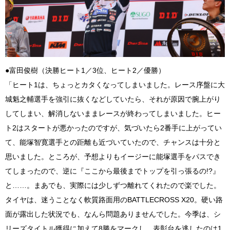
●富田俊樹（決勝ヒート1／3位、ヒート2／優勝）
「ヒート1は、ちょっとカタくなってしまいました。レース序盤に大
城魁之輔選手を強引に抜くなどしていたら、それが原因で腕上がり
してしまい、解消しないままレースが終わってしまいました。ヒー
ト2はスタートが悪かったのですが、気づいたら2番手に上がってい
て、能塚智寛選手との距離も近づいていたので、チャンスは十分と
思いました。ところが、予想よりもイージーに能塚選手をパスでき
てしまったので、逆に『ここから最後までトップを引っ張るの!?』
と……。まあでも、実際には少しずつ離れてくれたので楽でした。
タイヤは、迷うことなく軟質路面用のBATTLECROSS X20。硬い路
面が露出した状況でも、なんら問題ありませんでした。今季は、シ
リーズタイトル獲得に加えて8勝をマークし、表彰台を逃したのは1