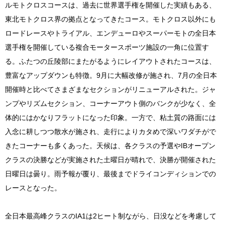
ルモトクロスコースは、過去に世界選手権を開催した実績もある、
東北モトクロス界の拠点となってきたコース。モトクロス以外にも
ロードレースやトライアル、エンデューロやスーパーモトの全日本
選手権を開催している複合モータースポーツ施設の一角に位置す
る。ふたつの丘陵部にまたがるようにレイアウトされたコースは、
豊富なアップダウンも特徴。9月に大幅改修が施され、7月の全日本
開催時と比べてさまざまなセクションがリニューアルされた。ジャ
ンプやリズムセクション、コーナーアウト側のバンクが少なく、全
体的にはかなりフラットになった印象。一方で、粘土質の路面には
入念に耕しつつ散水が施され、走行によりカタめで深いワダチがで
きたコーナーも多くあった。天候は、各クラスの予選やIBオープン
クラスの決勝などが実施された土曜日が晴れで、決勝が開催された
日曜日は曇り。雨予報が覆り、最後までドライコンディションでの
レースとなった。
全日本最高峰クラスのIA1は2ヒート制ながら、日没などを考慮して