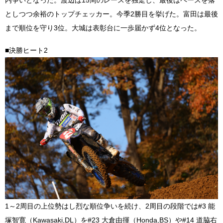
内争いとなった。渡辺は15周のレースを独走し、最後はペースを落
としつつ余裕のトップチェッカー。今季2勝目を挙げた。富田は最後
まで順位を守り3位。大城は表彰台に一歩届かず4位となった。
■決勝ヒート2
1～2周目の上位勢はし烈な順位争いを続け、2周目の段階では#3 能
塚智寛（Kawasaki,DL）を#23 大倉由揮（Honda,BS）や#14 道脇右