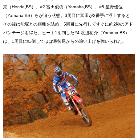
京（Honda,BS）、#2 富田俊樹（Yamaha,BS）、#8 星野優位
（Yamaha,BS）らが追う状態。3周目に富田が2番手に浮上すると、
その後は能塚との距離を詰め、5周目に先行してすぐに約2秒のアド
バンテージを得た。ヒート1を制した#4 渡辺祐介（Yamaha,BS）
は、1周目に転倒してほぼ最後尾からの追い上げを強いられた。