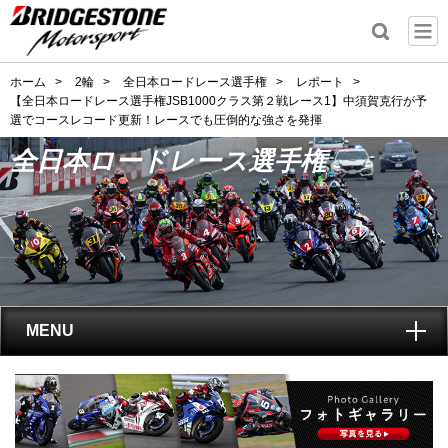
ホーム
>
2輪
>
全日本ロードレース選手権
>
レポート
>
【全日本ロードレース選手権JSB1000クラス第２戦レース1】中須賀克行が予
選でコースレコード更新！レースでも圧倒的な強さを発揮
全日本ロードレース選手権
MENU
トップ
全日本ロードレース選手権
とは?