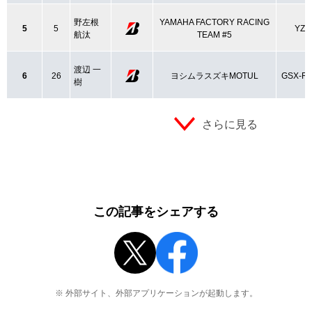
野左根
YAMAHA FACTORY RACING
5
5
YZF
航汰
TEAM #5
渡辺 一
6
26
ヨシムラスズキMOTUL
GSX-R1
樹
さらに見る
この記事をシェアする
※ 外部サイト、外部アプリケーションが起動します。