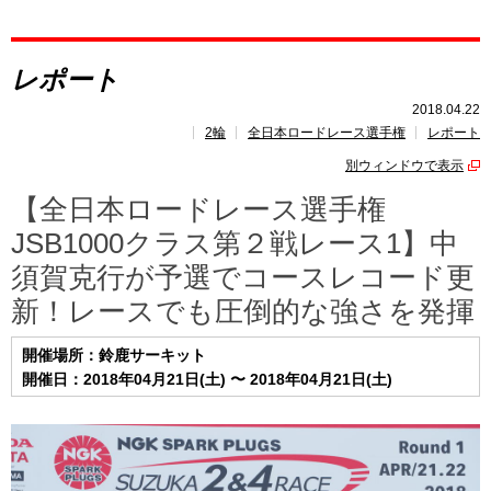
レポート
レポート
速報
2018.04.22
2輪
全日本ロードレース選手権
レポート
レース開催
スケジュール
別ウィンドウで表示
ポイント
ランキング
【全日本ロードレース選手権
JSB1000クラス第２戦レース1】中
須賀克行が予選でコースレコード更
新！レースでも圧倒的な強さを発揮
開催場所：鈴鹿サーキット
開催日：2018年04月21日(土) 〜 2018年04月21日(土)