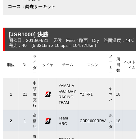
コース：鈴鹿サーキット
[JSB1000]
決勝
開催日：2018/04/21
天候：Fine
路面：Dry
路面温度：44℃
完走：40
(5.821
km
x 18laps = 104.778
km
)
ラ
メ
周
イ
ー
ベスト
順位
No
タイヤ
チーム
マシン
回
ダ
カ
イム
数
ー
ー
中
YAMAHA
須
ヤ
FACTORY
1
21
賀
YZF-R1
マ
18
RACING
克
ハ
TEAM
行
高
ホ
Team
2
1
橋
CBR1000RRW
ン
18
HRC
巧
ダ
野