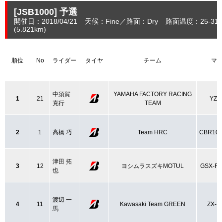
[JSB1000]
予選
開催日：2018/04/21
天候：Fine
路面：Dry
路面温度：25-31
(5.821
km
)
順位
No
ライダー
タイヤ
チーム
マ
中須賀
YAMAHA FACTORY RACING
1
21
YZF
克行
TEAM
2
1
高橋 巧
Team HRC
CBR10
津田 拓
3
12
ヨシムラスズキMOTUL
GSX-R1
也
渡辺 一
4
11
Kawasaki Team GREEN
ZX-1
馬