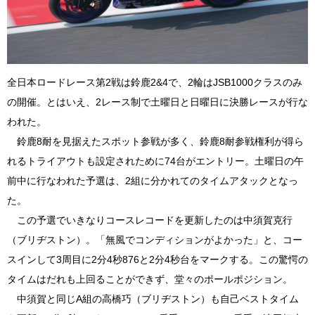
全日本ロードレース第2戦は鈴鹿2&4で、2輪はJSB1000クラスのみ
の開催。とはいえ、2レース制で土曜日と日曜日に決勝レースが行な
われた。
鈴鹿8耐を見据えたスポット参戦が多く、鈴鹿8耐参戦権利が得ら
れるトライアウトも設定されために74台がエントリー。土曜日の午
前中に行なわれた予選は、2組に分かれてのタイムアタックとなっ
た。
この予選でいきなりコースレコードを更新したのは中須賀克行
（ブリヂストン）。「無風でコンディションがよかった」と、コー
スインして3周目に2分4秒876と2分4秒台をマークする。この驚愕の
タイムはだれも上回ることができず、堂々のポールポジション。
中須賀と同じA組の高橋巧（ブリヂストン）も自己ベストタイム