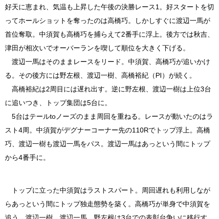
好天に恵まれ、気温も上昇した午後の決勝レース1。好スタートを切
ってホールショットを奪ったのは高橋巧。しかしすぐに渡辺一馬が
首位奪取。中須賀も高橋巧を捕らえて2番手に浮上。後方では秋吉、
津田が相次いでオーバーランを喫して順位を大きく下げる。
渡辺一馬はそのままレースをリード。中須賀、高橋巧が追いかけ
る。その後方には野左根、渡辺一樹、高橋裕紀（PI）が続く。
高橋裕紀は2周目には遅れ出す。逆に野左根、渡辺一樹は上位3台
に追いつき、トップ集団は5台に。
5台はテールtoノーズのまま周回を重ねる。レースが動いたのはラ
スト4周。中須賀がデグナーコーナー先の110Rでトップ浮上。高橋
巧、渡辺一樹も渡辺一馬をパス。渡辺一馬はあっという間にトップ
から4番手に。
トップに立った中須賀はラストスパート。周回遅れも利用しなが
らあっという間にトップ独走態勢を築く。高橋巧が単身で中須賀を
追う。渡辺一樹、渡辺一馬、野左根は3台での表彰台争いに移行す