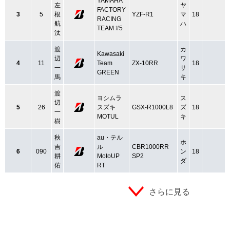
YAMAHA
左
ヤ
FACTORY
3
5
根
YZF-R1
マ
18
RACING
航
ハ
TEAM #5
汰
渡
カ
Kawasaki
辺
ワ
4
11
Team
ZX-10RR
18
一
サ
GREEN
馬
キ
渡
ヨシムラ
ス
辺
5
26
スズキ
GSX-R1000L8
ズ
18
一
MOTUL
キ
樹
秋
au・テル
ホ
吉
ル
CBR1000RR
6
090
ン
18
耕
MotoUP
SP2
ダ
佑
RT
さらに見る