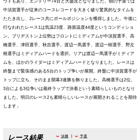
ウトもあり、エントリー74台と大盛況となりました。朝の予選では
中須賀選手が従来のコースレコードを大きく破り驚異的なタイムを
たたき出し、2レース共にポールポジションを獲得しました。午後に
行なわれたレース1は気温23度、路面温度44度というコンディショ
ン。ブリヂストン上位勢はフロントにミディアムが中須賀選手、高
橋選手、津田選手、秋吉選手。渡辺一馬選手、渡辺一樹選手、野左
根選手はミディアムハードを選択。リアは渡辺一馬選手がミディア
ムを、ほかのライダーはミディアムハードとなりました。レースは
終盤まで緊張感のある5台のトップ争いが展開。終盤に中須賀選手が
トップに立ち、そのまま開幕3連勝を飾りました。高橋選手は2位。
3台による3位争いは最終ラップで決着という素晴らしいものとなり
ました。明日のレース2も素晴らしいレースが展開されることを期待
します」
レース結果
決勝
予選