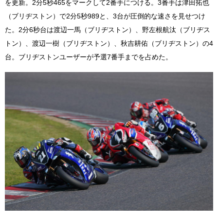
を更新。2分5秒465をマークして2番手につける。3番手は津田拓也
（ブリヂストン）で2分5秒989と、3台が圧倒的な速さを見せつけ
た。2分6秒台は渡辺一馬（ブリヂストン）、野左根航汰（ブリヂス
トン）、渡辺一樹（ブリヂストン）、秋吉耕佑（ブリヂストン）の4
台。ブリヂストンユーザーが予選7番手までを占めた。