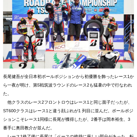
長尾健吾が全日本初ポールポジションから初優勝を飾ったレース1か
ら一夜が明け、第5戦筑波ラウンドのレース2も猛暑の中で行なわれ
た。
他クラスのレース2フロントロウはレース1と同じ面子だったが、
ST600クラスはレース1と違う顔ぶれが1 列目に並んだ。ポールポジ
ションこそレース1同様に長尾が獲得したが、2番手は岡本裕生、3
番手に奥田教介が並んだ。
レース1終了後に長尾は「ペースの維持に厳しい部分があった。転