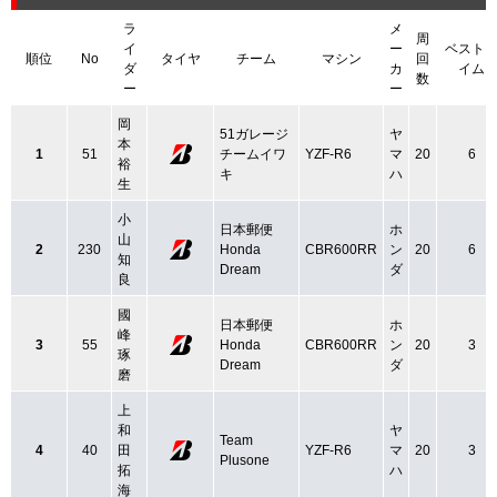
ラ
メ
周
イ
ー
ベスト
順位
No
タイヤ
チーム
マシン
回
ダ
カ
イム
数
ー
ー
岡
51ガレージ
ヤ
本
1
51
チームイワ
YZF-R6
マ
20
6
裕
キ
ハ
生
小
日本郵便
ホ
山
2
230
Honda
CBR600RR
ン
20
6
知
Dream
ダ
良
國
日本郵便
ホ
峰
3
55
Honda
CBR600RR
ン
20
3
琢
Dream
ダ
磨
上
和
ヤ
Team
4
40
田
YZF-R6
マ
20
3
Plusone
拓
ハ
海