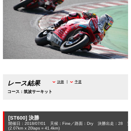
レース結果
決勝
予選
コース：筑波サーキット
[ST600]
決勝
開催日：2018/07/01
天候：Fine
路面：Dry
決勝出走：28
完
(2.07
km
x 20laps = 41.4
km
)