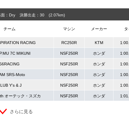
面：Dry
決勝出走：30
(2.07
km
)
チーム
マシン
メーカー
タ
SPIRATION RACING
RC250R
KTM
1:00
P.MU 7C MIKUNI
NSF250R
ホンダ
1:00
56RACING
NSF250R
ホンダ
1:00
AM SRS-Moto
NSF250R
ホンダ
1:00
LUB Y's & J
NSF250R
ホンダ
1:00
 with オーテック・スズカ
NSF250R
ホンダ
1:01
さらに見る