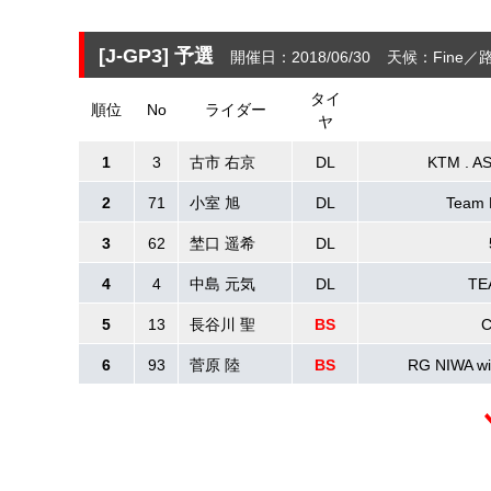
[J-GP3]
予選
開催日：2018/06/30
天候：Fine
路
タイ
順位
No
ライダー
ヤ
1
3
古市 右京
DL
KTM . A
2
71
小室 旭
DL
Team 
3
62
埜口 遥希
DL
4
4
中島 元気
DL
TE
5
13
長谷川 聖
BS
C
6
93
菅原 陸
BS
RG NIWA