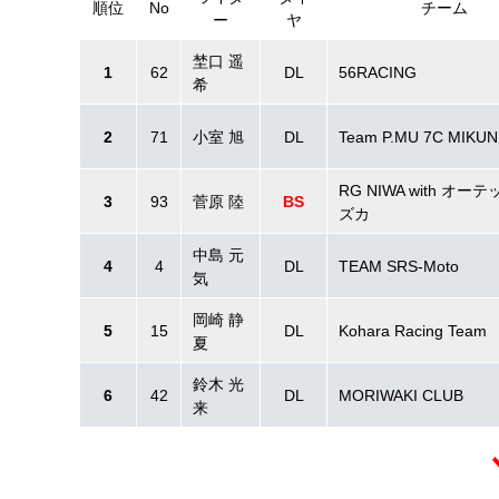
順位
No
チーム
ー
ヤ
埜口 遥
1
62
DL
56RACING
希
2
71
小室 旭
DL
Team P.MU 7C MIKUN
RG NIWA with オー
3
93
菅原 陸
BS
ズカ
中島 元
4
4
DL
TEAM SRS-Moto
気
岡崎 静
5
15
DL
Kohara Racing Team
夏
鈴木 光
6
42
DL
MORIWAKI CLUB
来