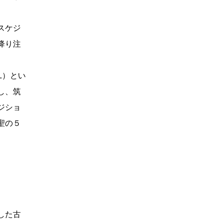
スケジ
降り注
L）とい
し、筑
ジショ
聖の５
した古