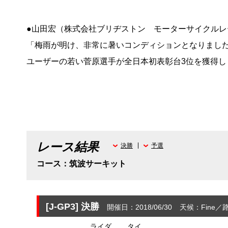
●山田宏（株式会社ブリヂストン モーターサイクルレ
「梅雨が明け、非常に暑いコンディションとなりまし
ユーザーの若い菅原選手が全日本初表彰台3位を獲得
レース結果
決勝
予選
コース：筑波サーキット
[J-GP3]
決勝
開催日：2018/06/30
天候：Fine
路
ライダ
タイ