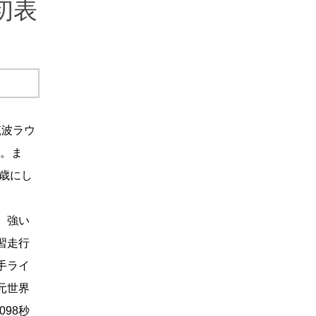
初表
筑波ラウ
た。ま
1歳にし
。強い
習走行
手ライ
元世界
098秒