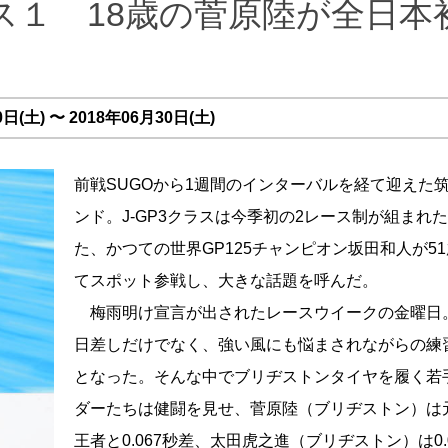
ス１ 18歳の菅原陸が全日本
(土) 〜 2018年06月30日(土)
前戦SUGOから1週間のインターバルを経て迎えた
ンド。J-GP3クラスは今季初の2レース制が組まれ
た、かつての世界GP125チャンピオン坂田和人が5
てスポット参戦し、大きな話題を呼んだ。
梅雨明け宣言が出されたレースウイークの金曜日
日差しだけでなく、強い風にも悩まされながらの練
となった。そんな中でブリヂストンタイヤを履く若
ダーたちは健闘を見せ、菅原陸（ブリヂストン）は
王者と0.067秒差、太田虎之進（ブリヂストン）は0.