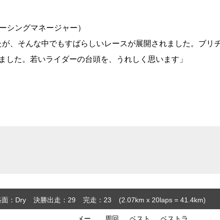
ーシングマネージャー）
たが、そんな中でもすばらしいレースが展開されました。ブリ
しました。若いライダーの台頭を、うれしく思います」
面：Dry
決勝出走：29
完走：23
(2.07
km
x 20laps = 41.4
km
)
メー
周回
ベスト
ベストラ