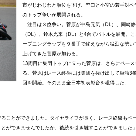
市がじわじわと順位を下げ、埜口と小室の若手対ベ
のトップ争いが展開される。
注目は３位争い。菅原が中島元気（DL）、岡崎静
（DL）、鈴木光来（DL）と4台でバトルを展開。
ープニングラップを９番手で終えながら猛烈な勢い
上げてきた菅原が加わる。
13周目に集団トップに立った菅原は、さらにペース
る。菅原はレース終盤には集団を抜け出して単独3
回を開始。そのまま全日本初表彰台を獲得した。
げることができました。タイヤライフが長く、レース終盤もペ
ことができませんでしたが、後続を引き離すことができました