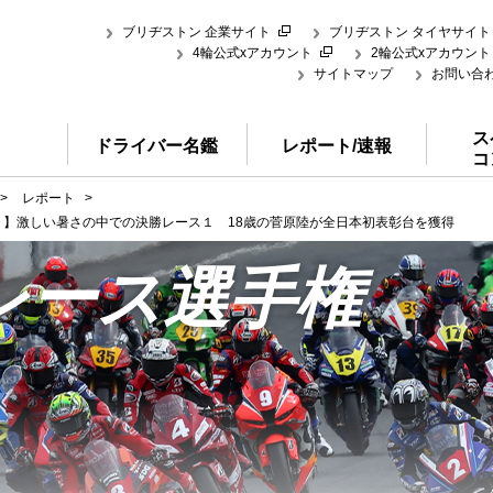
ブリヂストン 企業サイト
ブリヂストン タイヤサイト
4輪公式xアカウント
2輪公式xアカウント
サイトマップ
お問い合
ス
ドライバー名鑑
レポート/速報
コ
>
レポート
>
ス１】激しい暑さの中での決勝レース１ 18歳の菅原陸が全日本初表彰台を獲得
レース選手権