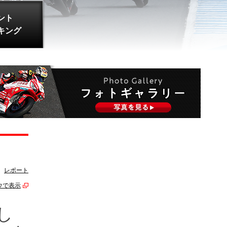
ント
キング
レポート
ウで表示
し