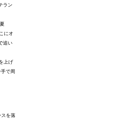
テラン
夏
ここにオ
で追い
を上げ
番手で周
ースを落
」