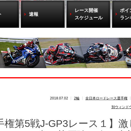
レース開催
ポイ
ト
速報
スケジュール
ラン
2018.07.02
2輪
全日本ロードレース選手権
別ウィンド
権第5戦J-GP3レース１】激