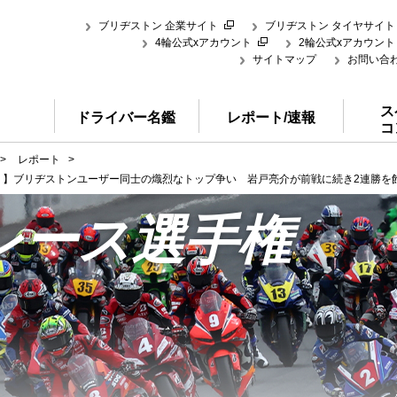
ブリヂストン 企業サイト
ブリヂストン タイヤサイト
4輪公式xアカウント
2輪公式xアカウント
サイトマップ
お問い合
ス
ドライバー名鑑
レポート/速報
コ
>
レポート
>
ス１】ブリヂストンユーザー同士の熾烈なトップ争い 岩戸亮介が前戦に続き2連勝を
レース選手権