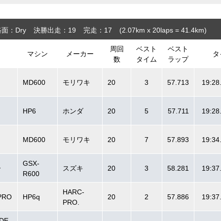
面：Dry
決勝出走：19
完走：17
(2.07
km
x 20laps = 41.4
km
)
周回
ベスト
ベスト
マシン
メーカー
タ
数
タイム
ラップ
MD600
モリワキ
20
3
57.713
19:28
HP6
ホンダ
20
5
57.711
19:28
MD600
モリワキ
20
7
57.893
19:34
GSX-
ー
スズキ
20
3
58.281
19:37
R600
HARC-
PRO
HP6q
20
2
57.886
19:37
PRO.
IDE