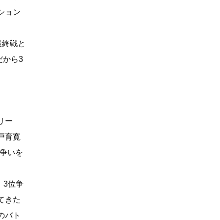
ション
最終戦と
だから3
リー
戸育寛
台争いを
。3位争
てきた
のバト