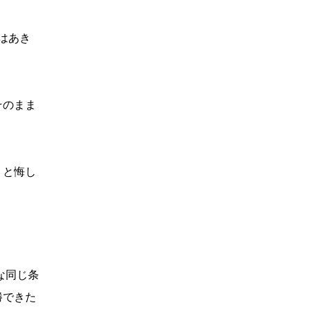
はあき
。
そのまま
」と悔し
な同じ条
勝できた