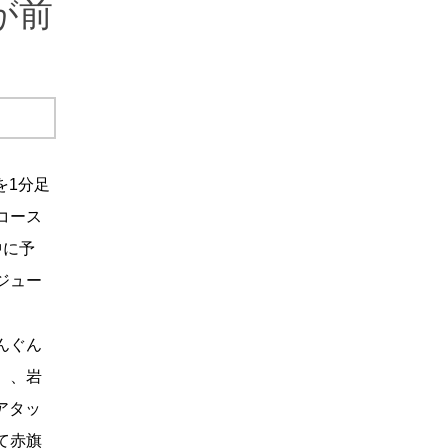
が前
を1分足
コース
中に予
ジュー
んぐん
）、岩
アタッ
て赤旗