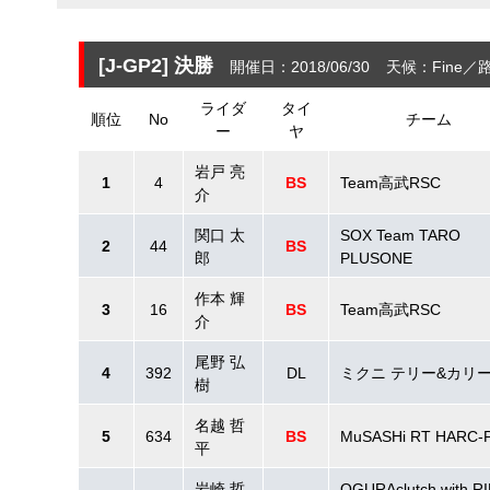
[J-GP2]
決勝
開催日：2018/06/30
天候：Fine
路
ライダ
タイ
順位
No
チーム
ー
ヤ
岩戸 亮
1
4
BS
Team高武RSC
介
関口 太
SOX Team TARO
2
44
BS
郎
PLUSONE
作本 輝
3
16
BS
Team高武RSC
介
尾野 弘
4
392
DL
ミクニ テリー&カリ
樹
名越 哲
5
634
BS
MuSASHi RT HARC-
平
岩崎 哲
OGURAclutch with R