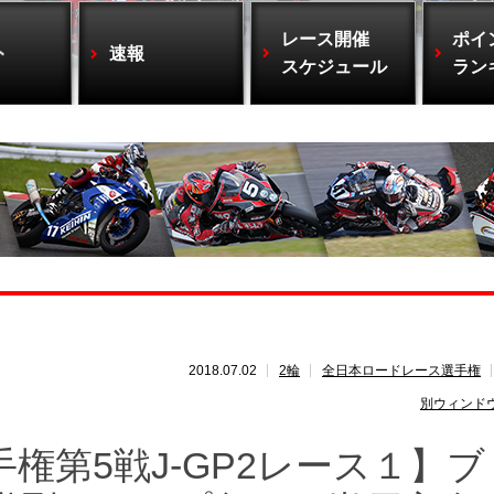
レース開催
ポイ
ト
速報
スケジュール
ラン
2018.07.02
2輪
全日本ロードレース選手権
別ウィンド
権第5戦J-GP2レース１】ブ