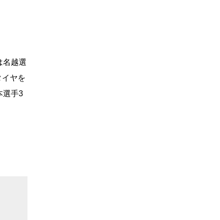
は名越選
タイヤを
本選手3