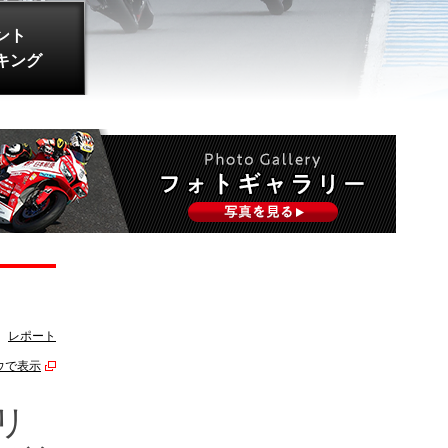
ント
キング
レポート
ウで表示
リ