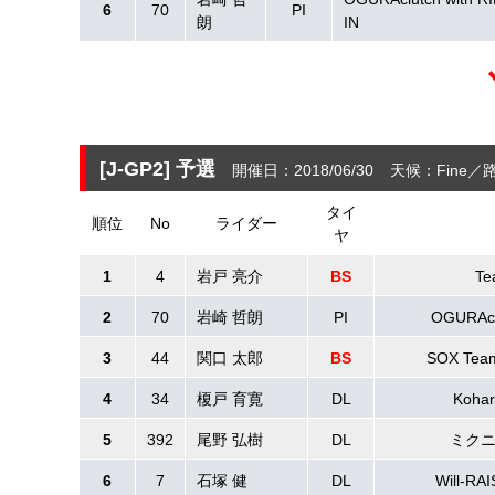
6
70
PI
朗
IN
[J-GP2]
予選
開催日：2018/06/30
天候：Fine
路
タイ
順位
No
ライダー
ヤ
1
4
岩戸 亮介
BS
T
2
70
岩崎 哲朗
PI
OGURAclu
3
44
関口 太郎
BS
SOX Tea
4
34
榎戸 育寛
DL
Kohar
5
392
尾野 弘樹
DL
ミクニ
6
7
石塚 健
DL
Will-RA