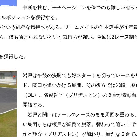
中断を挟む、モチベーションを保つのも難しいセッ
ールポジションを獲得する。
という純粋な気持ちがある。チームメイトの作本選手が昨年
ら、僕も負けられないという気持ちが強い。今回は2レース制
ウを獲得した。
岩戸は午後の決勝でも好スタートを切ってレースを
ド。関口が追いかける展開。その後方では岩崎、榎
（DL）、名越哲平（ブリヂストン）の３台が表彰
開始する。
岩戸と関口はテールtoノーズのまま周回を重ねる
い集団からは榎戸が転倒で脱落。替わって追い上げ
作本輝介（ブリヂストン）が加わり、新たな３台で