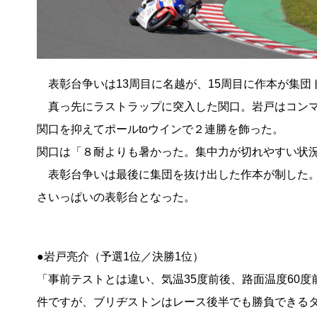
表彰台争いは13周目に名越が、15周目に作本が集団
真っ先にラストラップに突入した関口。岩戸はコンマ
関口を抑えてポールtoウインで２連勝を飾った。
関口は「８耐よりも暑かった。集中力が切れやすい状
表彰台争いは最後に集団を抜け出した作本が制した。
さいっぱいの表彰台となった。
●岩戸亮介（予選1位／決勝1位）
「事前テストとは違い、気温35度前後、路面温度60
件ですが、ブリヂストンはレース後半でも勝負できる