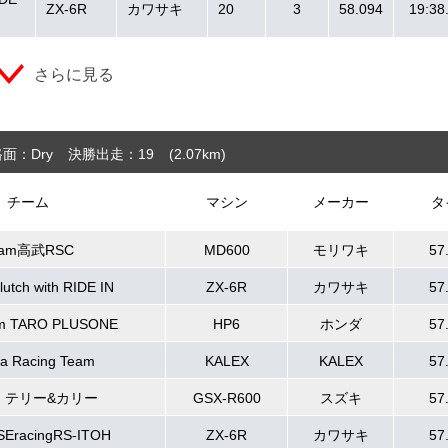
ZX-6R
カワサキ
20
3
58.094
19:38
さらに見る
面：Dry
決勝出走：19
(2.07
km
)
チーム
マシン
メーカー
タ
eam高武RSC
MD600
モリワキ
57
tch with RIDE IN
ZX-6R
カワサキ
57
m TARO PLUSONE
HP6
ホンダ
57
a Racing Team
KALEX
KALEX
57
 テリー&カリー
GSX-R600
スズキ
57
ISEracingRS-ITOH
ZX-6R
カワサキ
57