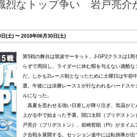
熾烈なトップ争い 岩戸亮介
(土) 〜 2018年06月30日(土)
第5戦の舞台は筑波サーキット。J-GP2クラスは1周
らずで周回し、ライダーに休む暇を与えない過酷な
だ。しかも2レース制となったために土曜日は午前
選、午後には決勝レース１が行なわれるハードスケ
ルになった。
真夏を思わせる強い日差しが降り注ぎ、気温がぐ
上がる中で始まった予選。関口太郎（ブリヂストン
戸亮介（ブリヂストン）、岩崎哲朗（PI）がタイム
ク合戦を展開する。セッション途中には転倒車が出