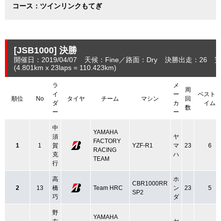
コース：ツインリンクもてぎ
[JSB1000]
決勝
開催日：2019/04/07
天候：Fine
路面：Dry
決勝出走：26
完
(4.801
km
x 23laps = 110.423
km
)
ラ
メ
周
イ
ー
ベスト
順位
No
タイヤ
チーム
マシン
回
ダ
カ
イム
数
ー
ー
中
YAMAHA
須
ヤ
FACTORY
1
1
賀
YZF-R1
マ
23
6
RACING
克
ハ
TEAM
行
高
ホ
CBR1000RR
2
13
橋
Team HRC
ン
23
5
SP2
巧
ダ
野
YAMAHA