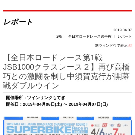
レポート
レポート
速報
2019.04.07
2輪
全日本ロードレース選手権
レポート
レース開催
スケジュール
別ウィンドウで表示
ポイント
ランキング
【全日本ロードレース第1戦
JSB1000クラスレース２】再び高橋
巧との激闘を制し中須賀克行が開幕
戦ダブルウイン
開催場所：ツインリンクもてぎ
開催日：2019年04月06日(土) 〜 2019年04月07日(日)