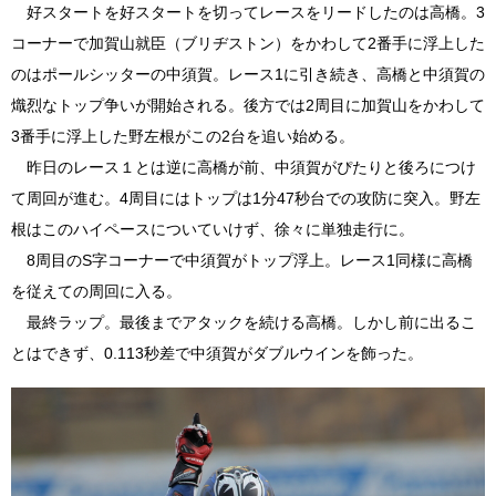
好スタートを好スタートを切ってレースをリードしたのは高橋。3
コーナーで加賀山就臣（ブリヂストン）をかわして2番手に浮上した
のはポールシッターの中須賀。レース1に引き続き、高橋と中須賀の
熾烈なトップ争いが開始される。後方では2周目に加賀山をかわして
3番手に浮上した野左根がこの2台を追い始める。
昨日のレース１とは逆に高橋が前、中須賀がぴたりと後ろにつけ
て周回が進む。4周目にはトップは1分47秒台での攻防に突入。野左
根はこのハイペースについていけず、徐々に単独走行に。
8周目のS字コーナーで中須賀がトップ浮上。レース1同様に高橋
を従えての周回に入る。
最終ラップ。最後までアタックを続ける高橋。しかし前に出るこ
とはできず、0.113秒差で中須賀がダブルウインを飾った。