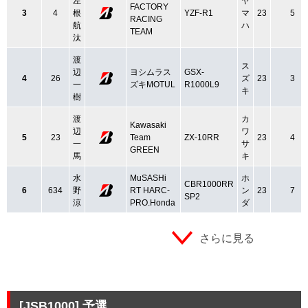
左
ヤ
FACTORY
3
4
根
YZF-R1
マ
23
5
RACING
航
ハ
TEAM
汰
渡
ス
辺
ヨシムラス
GSX-
4
26
ズ
23
3
一
ズキMOTUL
R1000L9
キ
樹
渡
カ
Kawasaki
辺
ワ
5
23
Team
ZX-10RR
23
4
一
サ
GREEN
馬
キ
水
MuSASHi
ホ
CBR1000RR
6
634
野
RT HARC-
ン
23
7
SP2
涼
PRO.Honda
ダ
さらに見る
[JSB1000]
予選