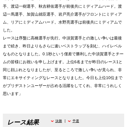
手、渡辺一樹選手、秋吉耕佑選手が前後共にミディアムハード。渡
辺一馬選手、加賀山就臣選手、岩戸亮介選手がフロントにミディア
ム、リアにミディアムハード。水野亮選手は前後共にミディアムで
した。
レースは序盤に高橋選手が先行。中須賀選手との激しい争いは最後
まで続き、昨日よりもさらに速いベストラップを刻む、ハイレベル
なものとなりました。0.1秒という僅差で勝利した中須賀選手とチー
ムの皆様にお祝いを申し上げます。上位6名までが昨日のレース1と
同じ顔ぶれとなりましたが、至るところで激しい争いが見られ、非
常にエキサイティングなレースとなりました。今日も上位10位まで
がブリヂストンユーザーが占める活躍をしてくれ、非常にうれしく
思います」
レース結果
決勝
予選