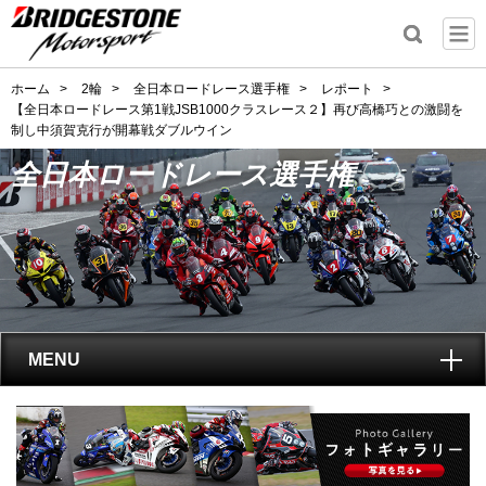
ホーム
>
2輪
>
全日本ロードレース選手権
>
レポート
>
【全日本ロードレース第1戦JSB1000クラスレース２】再び高橋巧との激闘を
制し中須賀克行が開幕戦ダブルウイン
全日本ロードレース選手権
MENU
トップ
全日本ロードレース選手権
とは?