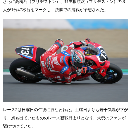
さらに高橋巧（ブリヂストン）、野左根航汰（ブリヂストン）の３
人が1分47秒台をマークし、決勝での混戦が予想された。
レース2は日曜日の午後に行なわれた。土曜日よりも若干気温が下が
り、風も出ていたもののレース観戦日よりとなり、大勢のファンが
駆けつけていた。