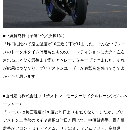
●中須賀克行（予選1位／決勝1位）
「昨日に比べて路面温度が10度近く下がりました。そんな中でレー
スのトータルタイムは落ちたものの、コンディションに大きく左右
されることなく最後まで高いアベレージをキープできました。それ
が結果につながり、ブリヂストンユーザーが表彰台を独占できてよ
かったと思います」
●山田宏（株式会社ブリヂストン モーターサイクルレーシングマネ
ージャー）
「レース2は路面温度が30度と昨日よりも低くなりましたが、ブリ
ヂストン上位勢のタイヤ選択は昨日と同じで、中須賀選手、野左根
選手がフロントはミディアム、リアはミディアムソフト。高橋選