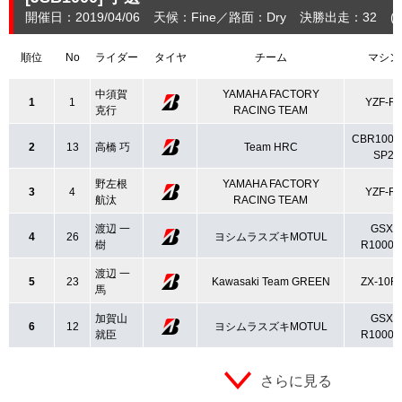
開催日：2019/04/06
天候：Fine
路面：Dry
決勝出走：32
(
順位
No
ライダー
タイヤ
チーム
マシン
中須賀
YAMAHA FACTORY
1
1
YZF-R
克行
RACING TEAM
CBR1000
2
13
高橋 巧
Team HRC
SP2
野左根
YAMAHA FACTORY
3
4
YZF-R
航汰
RACING TEAM
渡辺 一
GSX-
4
26
ヨシムラスズキMOTUL
樹
R1000L
渡辺 一
5
23
Kawasaki Team GREEN
ZX-10R
馬
加賀山
GSX-
6
12
ヨシムラスズキMOTUL
就臣
R1000L
さらに見る