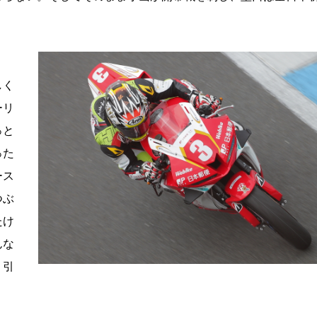
しく
ーリ
っと
った
ース
つぶ
たけ
んな
、引