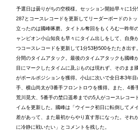
予選日は曇りがちの空模様。セッション開始早々に1分
287とコースレコードを更新してリーダーボードのト
立ったのは國峰啄磨。タイトル奪回をもくろむ一昨年
ャンピオン小山知良も早々にタイム出しをして、自身
つコースレコードを更新して1分53秒500をたたき出す。
分間のタイムアタック。最後のタイムアタックも國峰が
目にマークしたタイムに及ぶものは現れず、そのまま
がポールポジションを獲得。小山に次いで全日本3年目
手、横山尚太が3番手フロントロウを獲得。また、4番
荒川晃大、5番手の埜口遥希までの5人がコースレコー
イムを更新した。國峰は「ウイーク初日に転倒してメ
差があって、また最初からやり直す形になった。それ
に冷静に戦いたい」とコメントを残した。