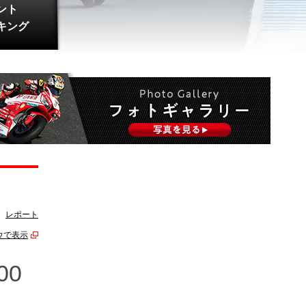
ント
キング
レポート
ウで表示
00