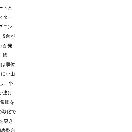
ートと
スター
プニン
、9台が
ュが発
、國
山は順位
目に小山
し、小
か逃げ
ド集団を
の激化で
を突き
初表彰台