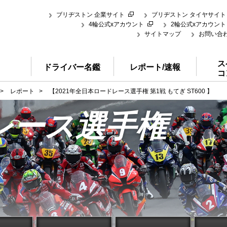
ブリヂストン 企業サイト
ブリヂストン タイヤサイト
4輪公式xアカウント
2輪公式xアカウント
サイトマップ
お問い合
ス
ドライバー名鑑
レポート/速報
コ
>
レポート
>
【2021年全日本ロードレース選手権 第1戦 もてぎ ST600 】
レース選手権