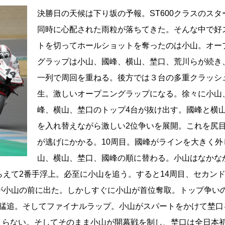
決勝日の天候は下り坂の予報。ST600クラスのスタ
同時に心配された雨粒が落ちてきた。そんな中で好
トを切ってホールショットを奪ったのは小山。オー
グラップは小山、國峰、横山、埜口、荒川らが続き
一列で周回を重ねる。後方では３台の多重クラッシ
生。激しいオープニングラップになる。徐々に小山
峰、横山、埜口のトップ4台が抜け出す。國峰と横
を入れ替えながら激しい2位争いを展開。これを尻
が逃げにかかる。10周目。國峰がラインを大きく外
山、横山、埜口、國峰の順に替わる。小山はなかな
らえて2番手浮上。必至に小山を追う。すると14周目、セカン
が小山の前に出た。しかしすぐに小山が首位奪取。トップ争い
を猛追。そしてファイナルラップ。小山がスパートをかけて埜口
まらない。そしてそのまま小山が開幕戦を制し、埜口は全日本