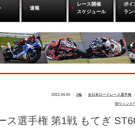
レース開催
ポイ
ト
速報
スケジュール
ラン
2021.04.05
2輪
全日本ロードレース選手権
別ウィンド
ス選手権 第1戦 もてぎ ST6