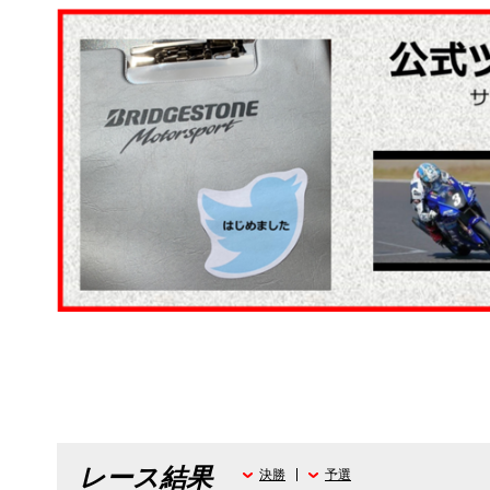
レース結果
決勝
予選