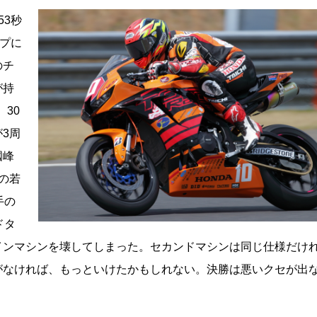
53秒
ップに
のチ
が持
30
3周
國峰
の若
手の
ドタ
インマシンを壊してしまった。セカンドマシンは同じ仕様だけ
がなければ、もっといけたかもしれない。決勝は悪いクセが出