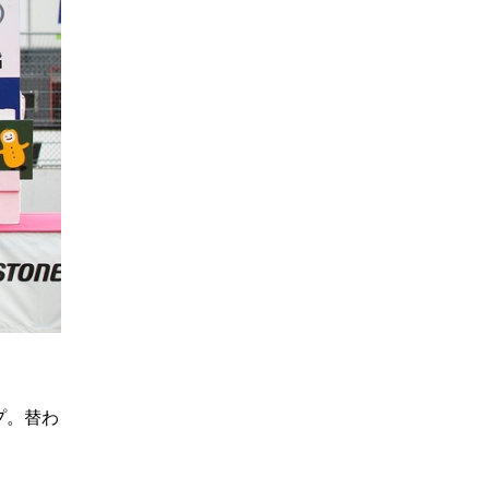
。
プ。替わ