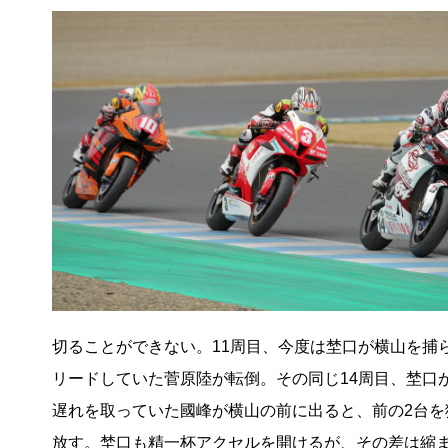
切ることができない。11周目、今度は埜口が横山を捕
リードしていた菅原陸が転倒。その同じ14周目、埜口
遅れを取っていた國峰が横山の前に出ると、前の2台
放す。埜口も精一杯アクセルを開けるが、その差は縮