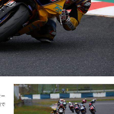
ター
後で