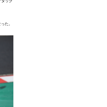
アタック
なった。