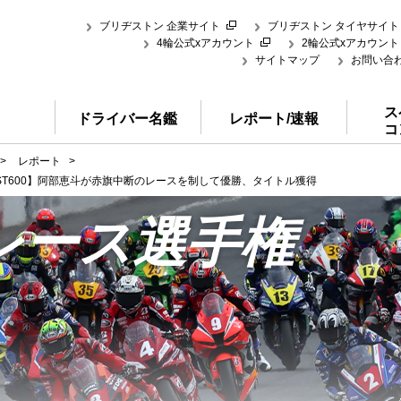
ブリヂストン 企業サイト
ブリヂストン タイヤサイト
4輪公式xアカウント
2輪公式xアカウント
サイトマップ
お問い合
ス
ドライバー名鑑
レポート/速報
コ
>
レポート
>
山 ST600】阿部恵斗が赤旗中断のレースを制して優勝、タイトル獲得
レース選手権