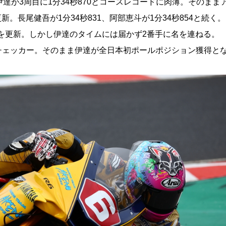
達が3周目に1分34秒870とコースレコードに肉薄。そのまま
新。長尾健吾が1分34秒831、阿部恵斗が1分34秒854と続く。
ドを更新。しかし伊達のタイムには届かず2番手に名を連ねる。
チェッカー。そのまま伊達が全日本初ポールポジション獲得と