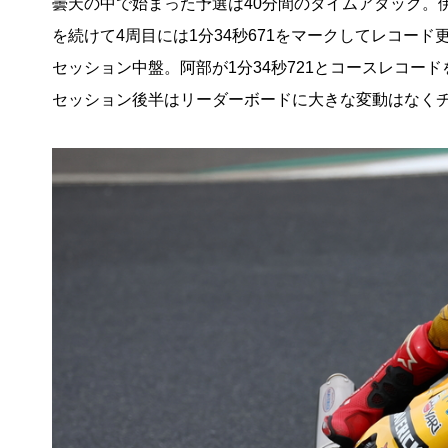
曇天の中で始まった予選は40分間のタイムアタック。伊
を続けて4周目には1分34秒671をマークしてレコード更
セッション中盤。阿部が1分34秒721とコースレコー
セッション後半はリーダーボードに大きな変動はなく