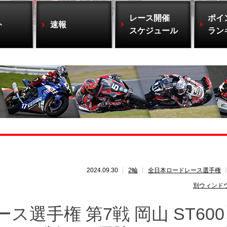
レース開催
ポイ
ト
速報
スケジュール
ラン
2024.09.30
2輪
全日本ロードレース選手権
別ウィンド
ス選手権 第7戦 岡山 ST60