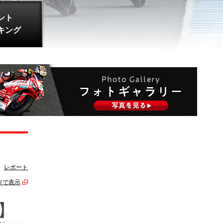
ント
キング
レポート
ウで表示
0】