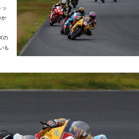
トッ
いか
ズの
いも