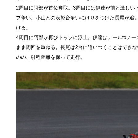
2周目に阿部が首位奪取。3周目には伊達が前と激しい
プ争い。小山との表彰台争いにけりをつけた長尾が追
ける。
4周目に阿部が再びトップに浮上。伊達はテールtoノー
まま周回を重ねる。長尾は2台に追いつくことはできな
のの、射程距離を保って走行。