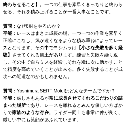
終わらせること】
。一つの仕事を素早くきっちりと終わら
せる、それを積み上げることが一番大事なことです。
質問
：なぜ8耐をやるのか？
平能
：レースはまさに成長の場。一つ一つの作業を素早く
正確にこなし、気が遠くなるような積み重ねによってレー
スとなります。その中でヨシムラは
【小さな失敗を多く経
験】
させてくれる風土があります。練習と失敗を繰り返
し、その中で自らミスを経験しそれを糧に次に活かすこと
で精度を高めていくことが出来る。多く失敗することが成
功への近道なのかもしれません。
質問
：Yoshimura SERT Motulはどんなチームですか？
平能
：厳しさもあるが
常に成長させてくれるこだわりの詰
まった場所
であり、レースを離れるとみんな優しい方ばか
りで
家族のような存在
。ライダー同士も非常に仲が良く、
厳しい中にも笑顔があふれています。