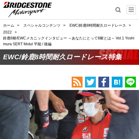
ホーム
>
スペシャルコンテンツ
>
EWC/鈴鹿8時間耐久ロードレース
>
2022
>
鈴鹿8耐/EWCメカニックインタビュー ～あなたにとって8耐とは～ Vol.1 Yoshi
mura SERT Motul 平能 / 後編
EWC/鈴鹿8時間耐久ロードレース特集