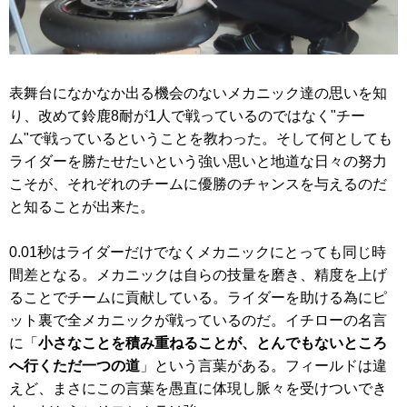
表舞台になかなか出る機会のないメカニック達の思いを知
り、改めて鈴鹿8耐が1人で戦っているのではなく"チー
ム"で戦っているということを教わった。そして何としても
ライダーを勝たせたいという強い思いと地道な日々の努力
こそが、それぞれのチームに優勝のチャンスを与えるのだ
と知ることが出来た。
0.01秒はライダーだけでなくメカニックにとっても同じ時
間差となる。メカニックは自らの技量を磨き、精度を上げ
ることでチームに貢献している。ライダーを助ける為にピ
ット裏で全メカニックが戦っているのだ。イチローの名言
に「
小さなことを積み重ねることが、とんでもないところ
へ行くただ一つの道
」という言葉がある。フィールドは違
えど、まさにこの言葉を愚直に体現し脈々を受けついでき