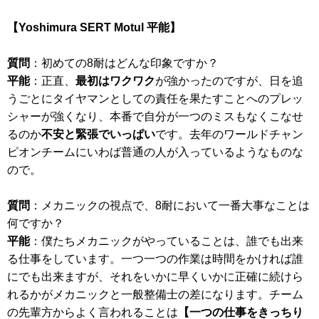
【Yoshimura SERT Motul 平能】
質問
：初めての8耐はどんな印象ですか？
平能
：正直、
最初はワクワク
が強かったのですが、日を追
うごとにタイヤマンとしての責任を果たすことへのプレッ
シャーが強くなり、本番で自分が一つのミスもなくこなせ
るのか
不安と緊張でいっぱい
です。去年のワールドチャン
ピオンチームにいわば普通の人が入っているようなものな
ので。
質問
：メカニックの視点で、8耐において一番大事なことは
何ですか？
平能
：僕たちメカニックがやっていることは、誰でも出来
る仕事をしています。一つ一つの作業は時間をかければ誰
にでも出来ますが、それをいかに早くいかに正確に続けら
れるかがメカニックと一般整備士の差になります。チーム
の先輩方からよく言われることは
【一つの仕事をきっちり