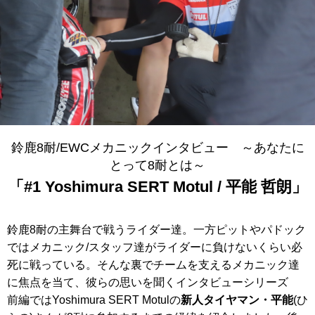
鈴鹿8耐/EWCメカニックインタビュー ～あなたに
とって8耐とは～
「#1 Yoshimura SERT Motul / 平能 哲朗」
鈴鹿8耐の主舞台で戦うライダー達。一方ピットやパドック
ではメカニック/スタッフ達がライダーに負けないくらい必
死に戦っている。そんな裏でチームを支えるメカニック達
に焦点を当て、彼らの思いを聞くインタビューシリーズ
前編ではYoshimura SERT Motulの
新人タイヤマン・平能
(ひ