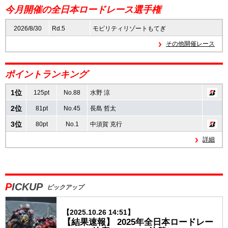
今月開催の全日本ロードレース選手権
速報
2026/8/30
Rd.5
モビリティリゾートもてぎ
その他開催レース
レース開催
スケジュール
ポイントランキング
ポイント
ランキング
1位
125pt
No.88
水野 涼
2位
81pt
No.45
長島 哲太
3位
80pt
No.1
中須賀 克行
詳細
PICKUP
ピックアップ
【2025.10.26 14:51】
【結果速報】 2025年全日本ロードレー