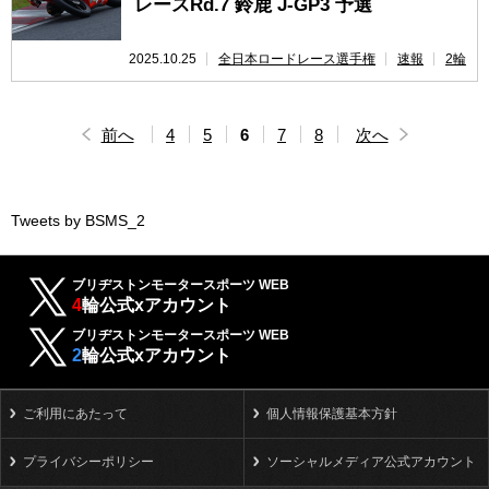
レースRd.7 鈴鹿 J-GP3 予選
2025.10.25
全日本ロードレース選手権
速報
2輪
前へ
4
5
6
7
8
次へ
Tweets by BSMS_2
ブリヂストンモータースポーツ WEB
4
輪公式xアカウント
ブリヂストンモータースポーツ WEB
2
輪公式xアカウント
ご利用にあたって
個人情報保護基本方針
プライバシーポリシー
ソーシャルメディア公式アカウント