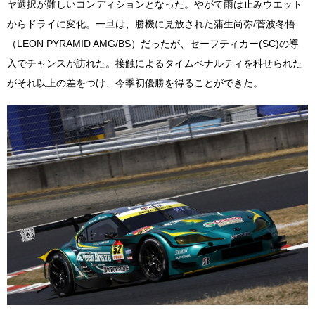
ヤ選択が難しいコンディションとなった。やがて雨は止みウエット
からドライに変化。一旦は、勝機に見放された蒲生尚弥/菅波冬悟
（LEON PYRAMID AMG/BS）だったが、セーフティカー(SC)の導
入でチャンスが訪れた。接触によるタイムペナルティを科せられた
がそれ以上の差をつけ、今季初優勝を得ることができた。