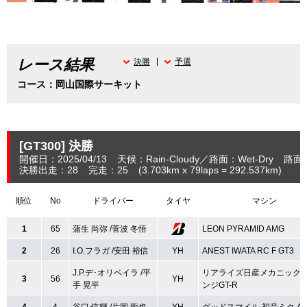
レース結果
決勝
予選
コース：岡山国際サーキット
[GT300]
決勝
開催日：2025/04/13
天候：Rain-Cloudy
路面：Wet-Dry
路面温
決勝出走：28
完走：25
(3.703
km
x 79laps = 292.537
km
)
順位
No
ドライバー
タイヤ
マシン
1
65
蒲生 尚弥 /菅波 冬悟
LEON PYRAMID AMG
2
26
I.O.フラガ /安田 裕信
YH
ANEST IWATA RC F GT3
J.P.デ･オリベイラ /平
リアライズ日産メカニック
3
56
YH
手 晃平
ンジGT-R
4
4
谷口 信輝 /片岡 龍也
YH
グッドスマイル 初音ミク A