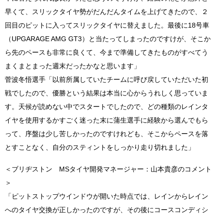
早くて、スリックタイヤ勢がだんだんタイムを上げてきたので、２
回目のピットに入ってスリックタイヤに替えました。最後に18号車
（UPGARAGE AMG GT3）と当たってしまったのですけが、そこか
ら先のペースも非常に良くて、今まで準備してきたものがすべてう
まくまとまった週末だったかなと思います」
菅波冬悟選手「以前所属していたチームに呼び戻していただいた初
戦でしたので、優勝という結果は本当に心からうれしく思っていま
す。天候が読めない中でスタートでしたので、どの種類のレインタ
イヤを使用するかすごく迷った末に蒲生選手に経験から選んでもら
って、序盤は少し苦しかったのですけれども、そこからペースを落
とすことなく、自分のスティントをしっかり走り切れました」
＜ブリヂストン MSタイヤ開発マネージャー：山本貴彦のコメント
＞
「ピットストップウインドウが開いた時点では、レインからレイン
へのタイヤ交換が正しかったのですが、その後にコースコンディシ