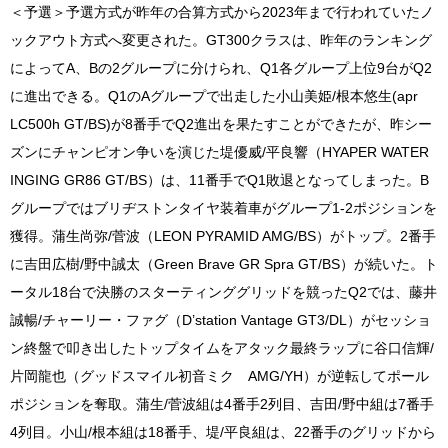
＜予選＞予選方式が昨年の合算方式から2023年まで行われていたノ
ックアウト方式へ変更された。GT300クラスは、昨年のランキング
によってA、Bの2グループに分けられ、Q1各グループ上位9台がQ2
に進出できる。Q1のAグループで出走した小山美姫/根本悠生(apr
LC500h GT/BS)が8番手でQ2進出を果たすことができたが、昨シー
ズンにチャンピオン争いを演じた堤優威/平良響（HYAPER WATER
INGING GR86 GT/BS）は、11番手でQ1敗退となってしまった。B
グループではブリヂストンタイヤ装着車がグループ1-2ポジションを
獲得。蒲生尚弥/菅波（LEON PYRAMID AMG/BS）がトップ。2番手
に吉田広樹/野中誠太（Green Brave GR Spra GT/BS）が続いた。ト
ータル18台で決勝のスターティンググリッドを競ったQ2では、藤井
誠暢/チャーリー・ファグ（D’station Vantage GT3/DL）がセッショ
ン終盤で叩き出したトップタイムをアタック最終ラップに谷口信輝/
片岡龍也（グッドスマイル初音ミク AMG/YH）が逆転してポール
ポジションを奪取。蒲生/菅波組は4番手2列目、吉田/野中組は7番手
4列目。小山/根本組は18番手、堤/平良組は、22番手のグリッドから