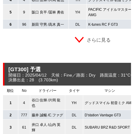
PACIFIC アイドルマスター 
5
9
阪口 良平 /冨林 勇佑
YH
AMG
6
96
新田 守男 /高木 真一
DL
K-tunes RC F GT3
さらに見る
[GT300]
予選
開催日：2025/04/12
天候：Fine
路面：Dry
路面温度：31°C〜
決勝出走：28
(3.703
km
)
順位
No
ドライバー
タイヤ
マシン
谷口 信輝 /片岡 龍
1
4
YH
グッドスマイル 初音ミク AMG
也
2
777
藤井 誠暢 /C.ファグ
DL
D'station Vantage GT3
井口 卓人 /山内 英
3
61
DL
SUBARU BRZ R&D SPORT
輝