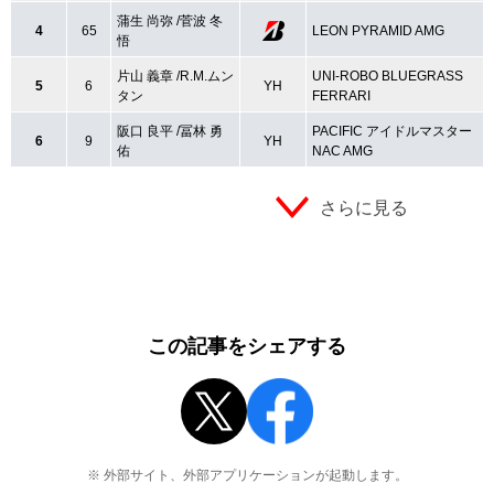
蒲生 尚弥 /菅波 冬
4
65
LEON PYRAMID AMG
悟
片山 義章 /R.M.ムン
UNI-ROBO BLUEGRASS
5
6
YH
タン
FERRARI
阪口 良平 /冨林 勇
PACIFIC アイドルマスター
6
9
YH
佑
NAC AMG
さらに見る
この記事をシェアする
※ 外部サイト、外部アプリケーションが起動します。