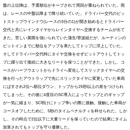
盤の上位陣は、予選順位がキープされて周回が重ねられていた。雨
は、レースの中盤以降まで降り続いていた。ドライバー交代のピッ
トストップウインドウ(レースの3分の1)が開き始めるとドライバー
交代と共にレインタイヤからレインタイヤへ交換するチームが出て
きた。苦しい展開を強いられていた蒲生/菅波組だが、ルーティンの
ピットインまでに順位をアップを果たしてトップに浮上していた。
そしてドライバー交代時にタイヤ交換をせずピットアウトしてトッ
プに躍り出て後続に大きなリードを保つことができた。しかし、コ
ースがハーフウエットからドライへ変化してスリックタイヤへの交
換を行ったアウトラップで先にスリックタイヤに変更していた車両
にぱすされ2位へ順位ダウン、トップから25秒以上の差をつけられ
てしまった。その後に4度目のSC導入によってトップとのギャップ
が一気に縮まり、SC明けにトップ争いの際に接触。接触した車両が
コースオフしたために、5秒のタイムペナルティを科せられた。しか
し、その時点で2位以下に大量リードを保っていたので結果にタイム
加算されてもトップを守り優勝した。