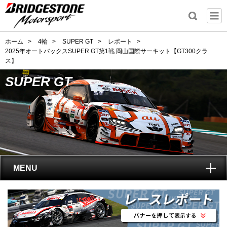
ホーム
>
4輪
>
SUPER GT
>
レポート
>
2025年オートバックスSUPER GT第1戦 岡山国際サーキット【GT300クラ
ス】
SUPER GT
MENU
トップ
SUPER GT
とは?