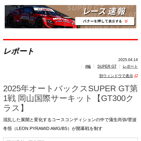
レポート
速報
レース開催
スケジュール
レポート
ポイント
ランキング
2025.04.14
4輪
SUPER GT
レポート
SUPERGT
INSIGHT
別ウィンドウで表示
2025年オートバックスSUPER GT第
1戦 岡山国際サーキット【GT300ク
ラス】
混乱した展開と変化するコースコンディションの中で蒲生尚弥/菅波
冬悟（LEON PYRAMID AMG/BS）が開幕戦を制す