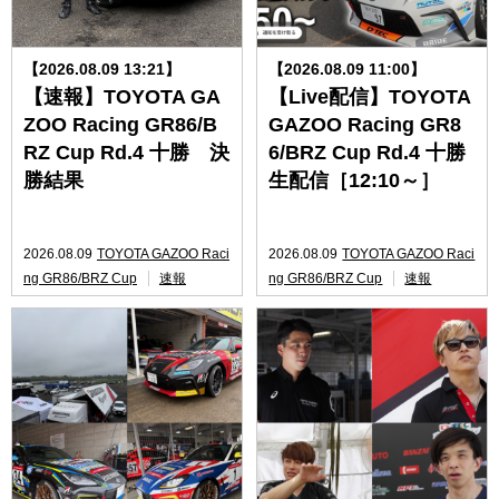
【2026.08.09 13:21】
【2026.08.09 11:00】
【速報】TOYOTA GA
【Live配信】TOYOTA
ZOO Racing GR86/B
GAZOO Racing GR8
RZ Cup Rd.4 十勝 決
6/BRZ Cup Rd.4 十勝
勝結果
生配信［12:10～］
2026.08.09
TOYOTA GAZOO Raci
2026.08.09
TOYOTA GAZOO Raci
ng GR86/BRZ Cup
速報
ng GR86/BRZ Cup
速報