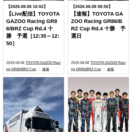
【2026.08.08 10:02】
【2026.08.08 08:50】
【Live配信】TOYOTA
【速報】TOYOTA GA
GAZOO Racing GR8
ZOO Racing GR86/B
6/BRZ Cup Rd.4 十
RZ Cup Rd.4 十勝 予
勝 予選［12:35～12:
選日
50］
2026.08.08
TOYOTA GAZOO Raci
2026.08.08
TOYOTA GAZOO Raci
ng GR86/BRZ Cup
速報
ng GR86/BRZ Cup
速報