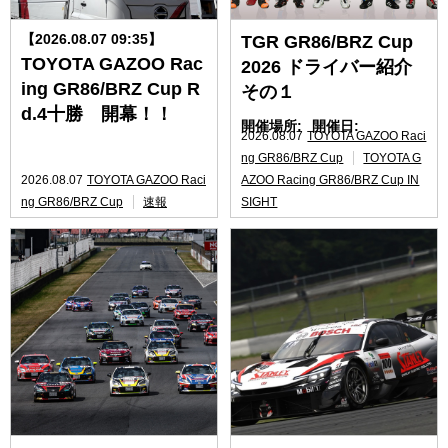
【2026.08.07 09:35】
TGR GR86/BRZ Cup
TOYOTA GAZOO Rac
2026 ドライバー紹介
ing GR86/BRZ Cup R
その１
d.4十勝 開幕！！
開催場所:
開催日:
2026.08.07
TOYOTA GAZOO Raci
ng GR86/BRZ Cup
TOYOTA G
2026.08.07
TOYOTA GAZOO Raci
AZOO Racing GR86/BRZ Cup IN
ng GR86/BRZ Cup
速報
SIGHT