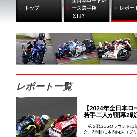
全日本ロードレ
トップ
ース選手権
レポー
とは?
レポート一覧
【2024年全日本ロ
若手二人が開幕2戦
第３戦SUGOラウンドは
ク。3周目に木内尚汰（ブリ