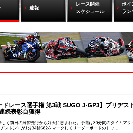
レース開催
ポイ
ト
速報
スケジュール
ラン
ードレース選手権 第3戦 SUGO J-GP3】ブリヂス
連続表彰台獲得
珍しく前日の練習走行から好天に恵まれた。予選は30分間のタイムアタ
ヂストン）が1分34秒682をマークしてリーダーボードのトッ…