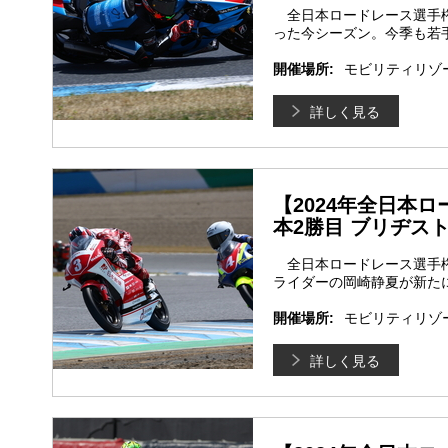
全日本ロードレース選手権S
った今シーズン。今季も若
開催場所:
モビリティリゾ
詳しく見る
【2024年全日本ロ
本2勝目 ブリヂス
全日本ロードレース選手権
ライダーの岡崎静夏が新た
開催場所:
モビリティリゾ
詳しく見る