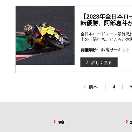
【2023年全日本ロ
転優勝、阿部恵斗
全日本ロードレース最終戦鈴
士の一騎打ち。ところが木
開催場所:
鈴鹿サーキット
詳しく見る
前へ
4
4輪