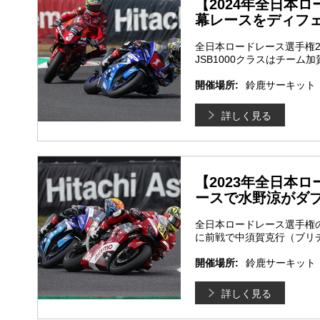
【2024年全日本ロー
幕レースをディフ
全日本ロードレース選手権20
JSB1000クラスはチーム
開催場所:
鈴鹿サーキット
詳しく見る
【2023年全日本ロ
ースで水野涼がダ
全日本ロードレース選手権の
に前戦で中須賀克行（ブリ
開催場所:
鈴鹿サーキット
詳しく見る