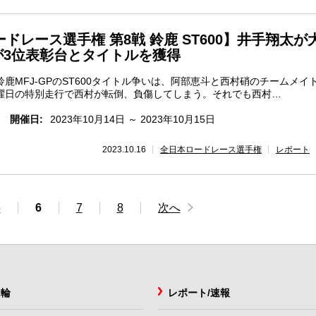
ードレース選手権 第8戦 鈴鹿 ST600】井手翔太が
が3位表彰台とタイトルを獲得
鹿MFJ-GPのST600タイトル争いは、阿部恵斗と西村硝のチームメイ
曜日の特別走行で西村が転倒、負傷してしまう。それでも西村…
開催日:
2023年10月14日 ～ 2023年10月15日
2023.10.16
全日本ロードレース選手権
レポート
5
6
7
8
次へ
2輪
レポート/速報