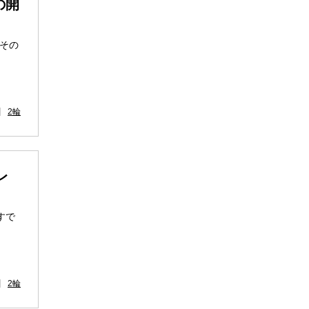
の開
。その
2輪
レ
すで
2輪