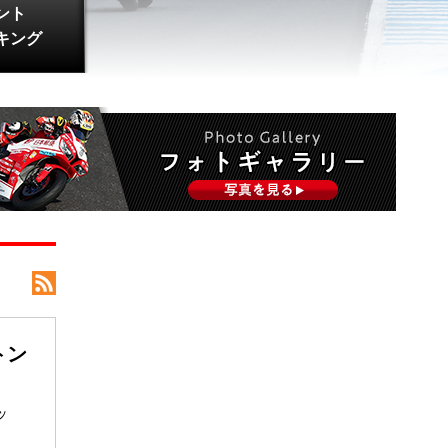
ント
キング
トン
ッ