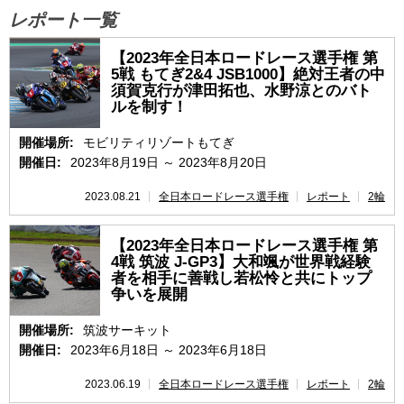
レポート一覧
速報
【2023年全日本ロードレース選手権 第
5戦 もてぎ2&4 JSB1000】絶対王者の中
レース開催
スケジュール
須賀克行が津田拓也、水野涼とのバト
ルを制す！
ポイント
ランキング
開催場所:
モビリティリゾートもてぎ
開催日:
2023年8月19日 ～ 2023年8月20日
2023.08.21
全日本ロードレース選手権
レポート
2輪
【2023年全日本ロードレース選手権 第
4戦 筑波 J-GP3】大和颯が世界戦経験
者を相手に善戦し若松怜と共にトップ
争いを展開
開催場所:
筑波サーキット
開催日:
2023年6月18日 ～ 2023年6月18日
2023.06.19
全日本ロードレース選手権
レポート
2輪