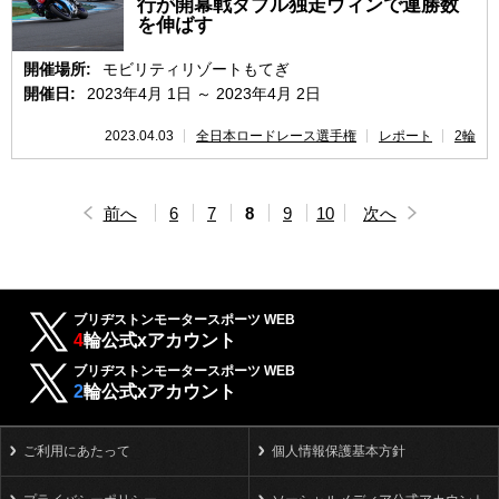
行が開幕戦ダブル独走ウィンで連勝数
を伸ばす
開催場所:
モビリティリゾートもてぎ
開催日:
2023年4月 1日 ～ 2023年4月 2日
2023.04.03
全日本ロードレース選手権
レポート
2輪
前へ
6
7
8
9
10
次へ
ブリヂストンモータースポーツ WEB
4
輪公式xアカウント
ブリヂストンモータースポーツ WEB
2
輪公式xアカウント
ご利用にあたって
個人情報保護基本方針